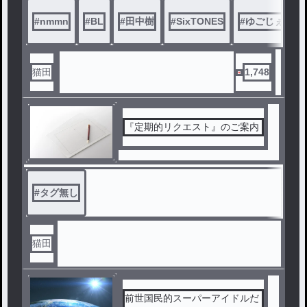
なっちゃいました！微BLありま
#
nmmn
#
BL
#
田中樹
#
SixTONES
#
ゆごじぇ
#
す
猫田
1,748
『定期的リクエスト』のご案内
#
タグ無し
猫田
前世国民的スーパーアイドルだ