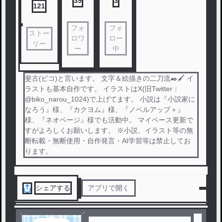
39
3
121
フォ
フォ
ストー
ロワ
ロー
リー
ー
中
斐古(ビコ)と言います。 文字＆絵描きの二刀流✒️🖌 イ
ラストも基本自作です。 イラストはX(旧Twitter：
@biko_narou_1024)で上げてます。 小説は『小説家に
なろう』様、『カクヨム』様、『ノベルアップ＋』
様、『ネオページ』様でも活動中。 マイペース更新で
すがよろしくお願いします。 ※小説、イラスト等の無
断転載・無断使用・自作発言・AI学習等は禁止してお
ります。
シェアする
アプリで開く