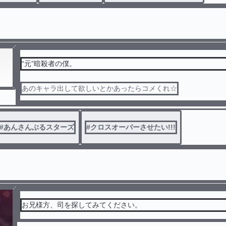
“元”暗殺者の僕。
あのキャラ出して欲しいとかあったらコメくれ☆
#
あんさんぶるスターズ
#
クロスオーバーさせたい!!!
お兄様方、司を探してみてください。