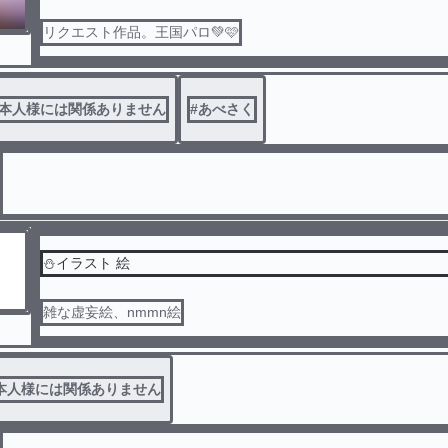
リクエスト作品。王国パロ💚🩷
本人様には関係ありません
#
あべさく
⛄️イラスト 絵
雑な虚妄絵、nmmn絵
本人様には関係ありません