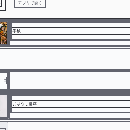
る
アプリで開く
手紙
了 済
おはなし部屋