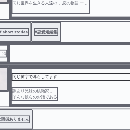
同じ世界を生きる人達の 、恋の物語 ー 。
この作品はフィクションです
f short stories
#
恋愛短編集
実際の人物たちとは関係ありません
了 済
同じ苗字で暮らしてます
訳あり兄妹の桃瀬家 。
そんな彼らのお話である
は関係ありません