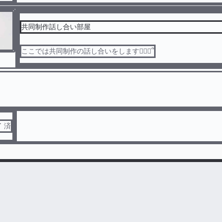
共同制作話し合い部屋
ここでは共同制作の話し合いをします🙇🏻‍♀️՞
了 済