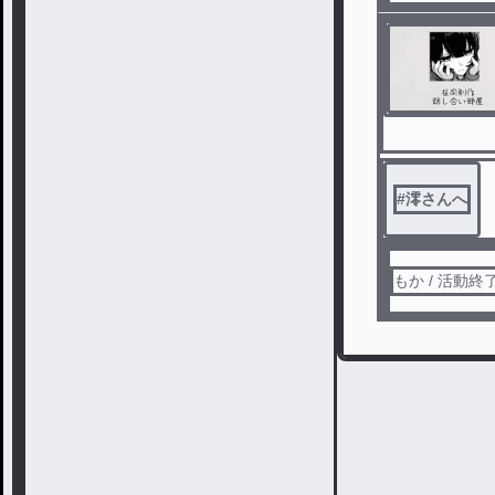
#
澪さんへ
もか / 活動終