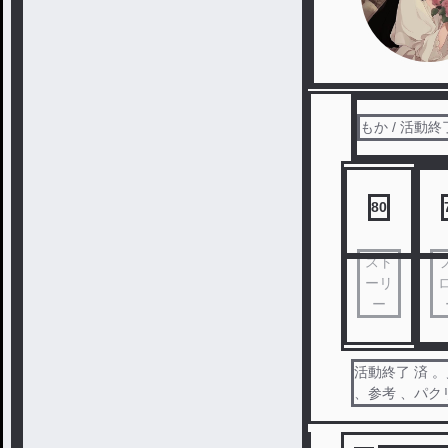
もか / 活動終
80
スト
ーリ
ー
活動終了 済 
、参考 、パクリ 、