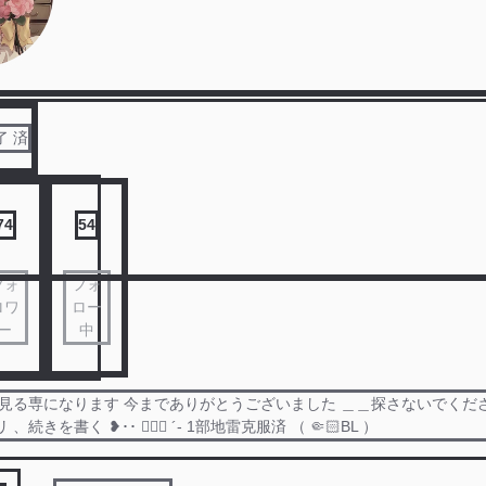
了 済
74
54
フォ
フォ
ロワ
ロー
ー
中
。見る専になります 今までありがとうございました ＿＿探さないでくださ
続きを書く ❥･･ 🙆🏻‍♀️ ´- 1部地雷克服済 （ 🤏🏻BL ）