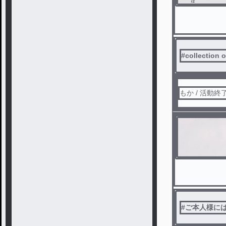
#
collection o
もか / 活動終
#
ご本人様に