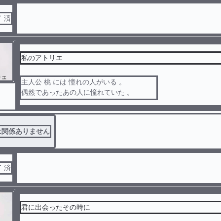
了 済
私のアトリエ
主人公 桃 には 憧れの人がいる 。
偶然であったあの人に憧れていた 。
ずっと 、弟子になりたい 。そう思っていた
でも 、叶わない願いだった ＿＿
は関係ありません
了 済
君に出会ったその時に