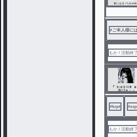
#
ご本人様に
もか / 活動終
#
krpt
#
crp
もか / 活動終