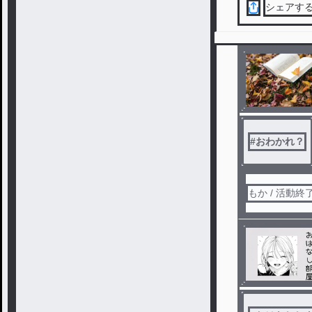
シェアす
#
おわかれ？
もか / 活動終