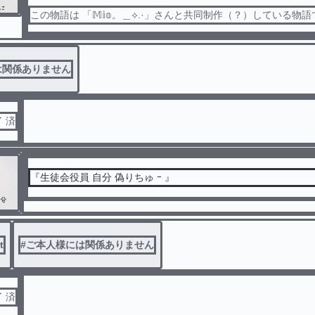
この物語は 「𝕄𝕚𝕠。＿︎︎⟡.·」さんと共同制作（？）している物
は関係ありません
了 済
『生徒会役員 自分 偽りちゅ ｰ 』
t
#
ご本人様には関係ありません
了 済