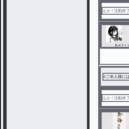
もか / 活動終
#
ご本人様に
もか / 活動終