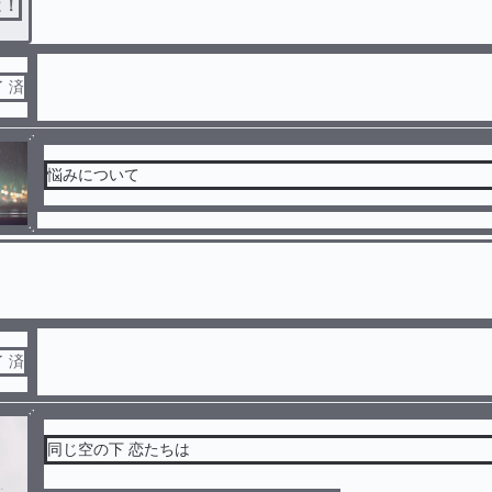
よ！
了 済
悩みについて
了 済
同じ空の下 恋たちは