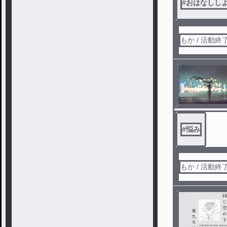
#
おはなしし
もか / 活動終
#
悩み
もか / 活動終