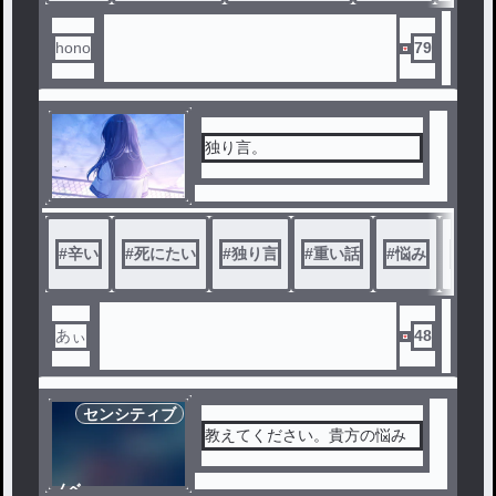
hono
79
独り言。
#
辛い
#
死にたい
#
独り言
#
重い話
#
悩み
#
苦し
あぃ
48
センシティブ
教えてください。貴方の悩み
ノベ