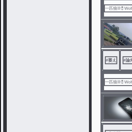
一匹狼⛓️🧷Wol
#
萎え
#
論
一匹狼⛓️🧷Wol