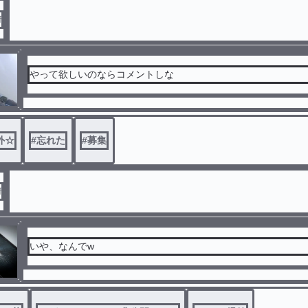
f
やって欲しいのならコメントしな
外☆
#
忘れた
#
募集
f
いや、なんでw