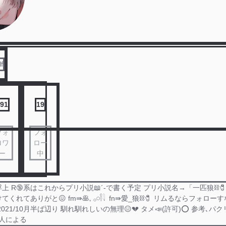
f
91
19
フォ
フォ
ロワ
ロー
ー
中
上 R🔞系はこれからプリ小説📖´-で書く予定 プリ小説名→「一匹狼⛓️
れてありがと😖 fm⇛🥞𓈒 𓂂𓏸𓌉𓇋 ‎ fn⇛愛_狼⛓️🧷 リムるならフォロ
𝚃𝙰𝚁𝚃➮2021/10月半ば辺り 馴れ馴れしいの無理😑💔 タメ📣(許可)⭕ 参考､パ
人による