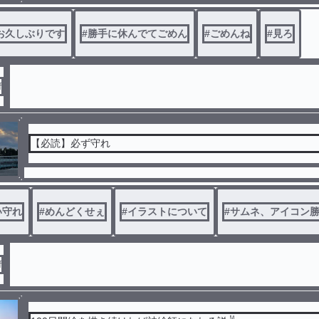
お久しぶりです
#
勝手に休んでてごめん
#
ごめんね
#
見ろ
f
【必読】必ず守れ
い守れ
#
めんどくせぇ
#
イラストについて
#
サムネ、アイコン
f