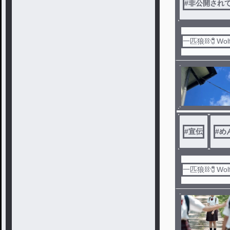
#
非公開され
一匹狼⛓️🧷Wol
#
宣伝
#
め
一匹狼⛓️🧷Wol