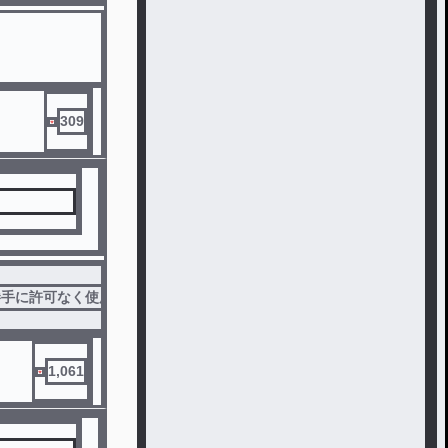
309
勝手に許可なく使用すんな
#
必読
#
お知らせ
1,061