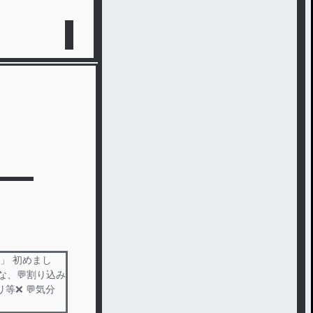
」 初めまし
ーすな、💬割り込み
クリ等❌ 💬気分