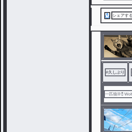
シェアす
#
久しぶり
一匹狼⛓️🧷Wol