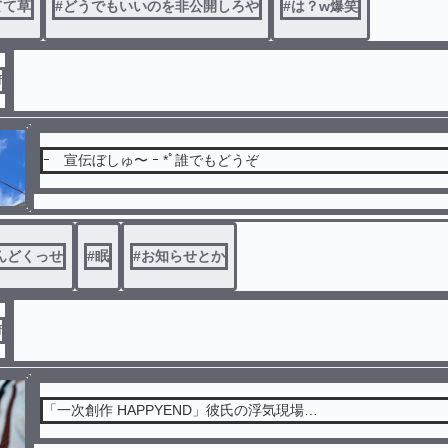
てて草
#
どうでもいいのを非公開しろや
#
は？w爆笑
f
ｰ 宣伝ぼしゅ〜 ｰ *ﾟ誰でもどうぞ
んどくっせ
#
眠
#
お知らせとか
f
「一次創作 HAPPYEND」彼氏の浮気現場…