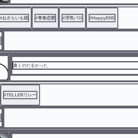
#
おさらいも様
#
青春恋愛
#
浮気パロ
#
HappyEND
f
書くのだるかった
#
TELLERリレー
f