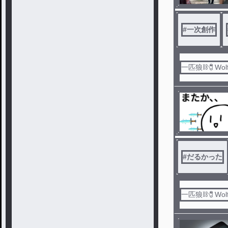
#
一次創作
一匹狼⛓️🧷Wol
#
だるかった
一匹狼⛓️🧷Wol