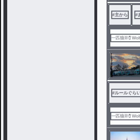
#
主から
#
一匹狼⛓️🧷Wol
#
ルールぐら
一匹狼⛓️🧷Wol