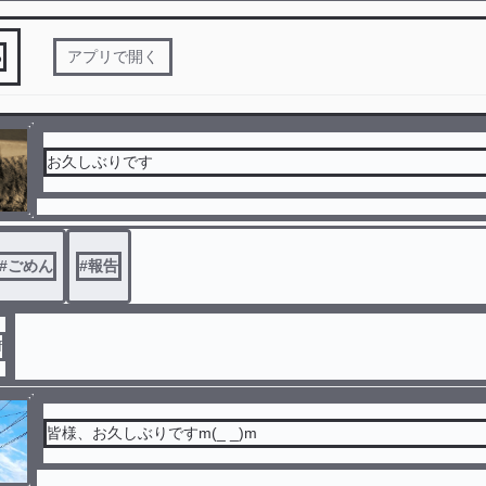
る
アプリで開く
お久しぶりです
#
ごめん
#
報告
f
皆様、お久しぶりですm(_ _)m