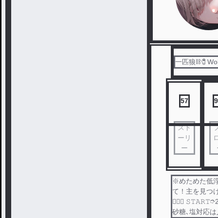
一匹狼⛓️🧷Wol
57
9
スト
ーリ
ー
※めためた低浮
て！主を見つけてく
🙅🏻‍♀️ 𝚂
砂糖､塩対応は