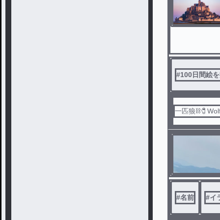
#
100日間絵
一匹狼⛓️🧷Wol
#
名前
#
イ