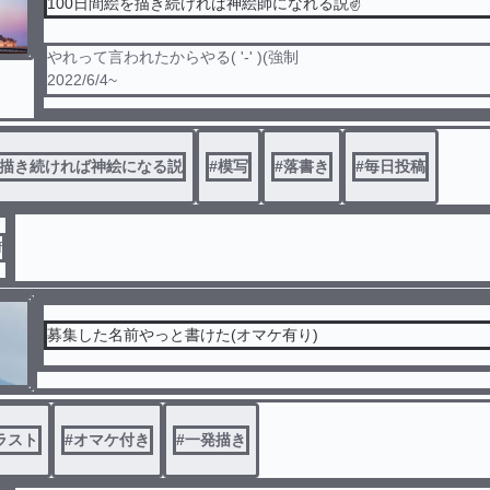
100日間絵を描き続ければ神絵師になれる説✌️
やれって言われたからやる( '-' )(強制
2022/6/4~
主にリクされたアニメ等の模写と、普段の落描きをこれから100
いく連載
アドバイスなどリクなどを気楽にしてくれたらとても嬉しいで
を描き続ければ神絵になる説
#
模写
#
落書き
#
毎日投稿
それぞれ画像は全て自分や友達が撮ったものです(連載のサムネ
外)
許可なく勝手にサムネやアイコンに使うな
スクショも勝手に撮んな
f
やるなら一言述べろ
投稿出来ない日あります
募集した名前やっと書けた(オマケ有り)
ラスト
#
オマケ付き
#
一発描き