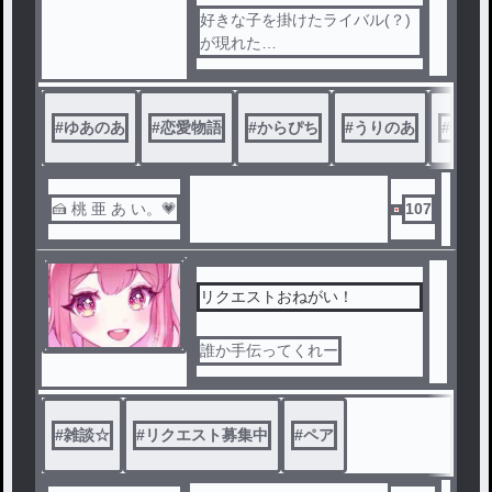
好きな子を掛けたライバル(？)
が現れた…
#
ゆあのあ
#
恋愛物語
#
からぴち
#
うりのあ
#
なお
🍰 桃 亜 あ い。💗
107
リクエストおねがい！
誰か手伝ってくれー
#
雑談☆
#
リクエスト募集中
#
ペア