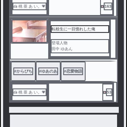
🍰 桃 亜 あ い。💗
163
転校生に一目惚れした俺
登場人物
田中 ゆあん
桃瀬 のあ
龍田 じゃぱぱ
淡田 えと
#
からぴち
#
ゆあのあ
#
恋愛物語
(名前は適当です)
ある日、転校してきた子に一目
惚れ(？)した俺・田中ゆあん。
恋愛ストーリーが始まる
🍰 桃 亜 あ い。💗
53