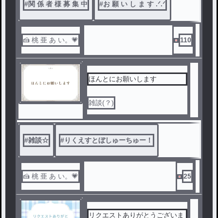
#
関 係 者 様 募 集 中
#
お 願 い し ま す .ᐟ.ᐟ
🍰 桃 亜 あ い。💗
110
ほんとにお願いします
雑談(？)
#
雑談☆
#
りくえすとぼしゅーちゅー！
🍰 桃 亜 あ い。💗
25
リクエストありがとうございま