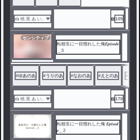
🍰 桃 亜 あ い。💗
105
センシティブ
転校生に一目惚れした俺𝑬𝒑𝒊𝒔𝒐𝒅𝒆
＿3
#
ゆあのあ
#
うりのあ
#
なおのあ
#
えとのあ
#
恋愛
🍰 桃 亜 あ い。💗
170
転校生に一目惚れした俺 𝑬𝒑𝒊𝒔𝒐𝒅
𝒆＿2