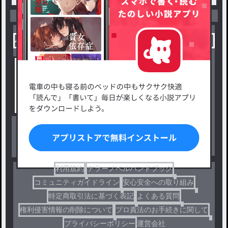
小説を探す
ジャンルから探す
新着小説一覧
恋愛・ロマンス
タグ一覧
ロマンスファンタジー
小説コンテスト応募・公募
ファンタジー・異世界・SF
出版・メディアミックス作品
ホラー・ミステリー
BL
ドラマ
コメディ
利用規約
テラーノベルハンドブック
コミュニティガイドライン
安心安全への取り組み
特定商取引法に基づく表記
よくある質問
権利侵害情報の削除について
プロ責法のお手続きに関して
プライバシーポリシー
運営会社