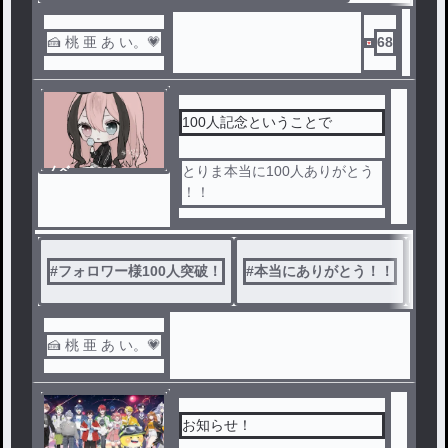
🍰 桃 亜 あ い。💗
68
100人記念ということで
ノベ
とりま本当に100人ありがとう
ル
！！
これからも突っ走っていくので
！！
付いてきてくれると嬉しいです
#
フォロワー様100人突破！
#
本当にありがとう！！
#
こ
！！
🍰 桃 亜 あ い。💗
お知らせ！