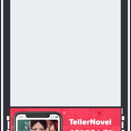
トップ
「🍰 桃 亜 あ い。💗」最新作：~おしらせ~