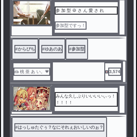
参 加 型 🍪 さ ん 愛 さ れ
参加型ですっ！
#
からぴち
#
ゆあのあ
#
参加型
🍰 桃 亜 あ い。💗
3,574
みんな久しぶりいいいいぃっ！
！！！！
ノベ
ル
#
はっしゅたぐぅ？なにそれぇおいしいのぉ？