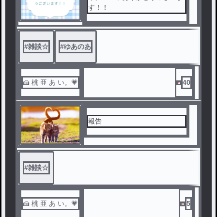
す！！
#
雑談☆
#
ゆあのあ
🍰 桃 亜 あ い。💗
40
報告
#
雑談☆
🍰 桃 亜 あ い。💗
5