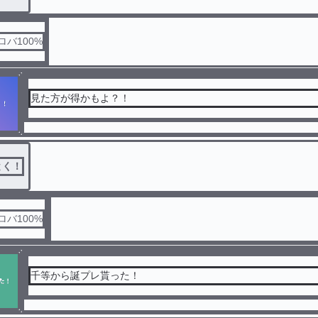
ロバ100%
見た方が得かもよ？！
とく！
ロバ100%
千等から誕プレ貰った！