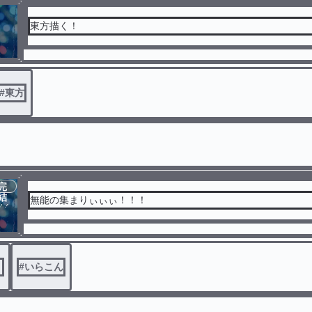
東方描く！
#
東方
完
結
無能の集まりぃぃぃ！！！
り
#
いらこん