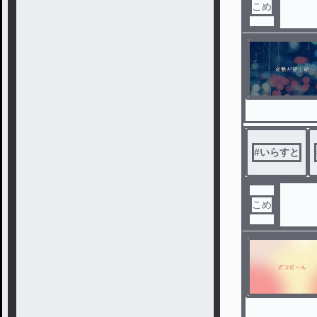
こめ
#
いらすと
こめ