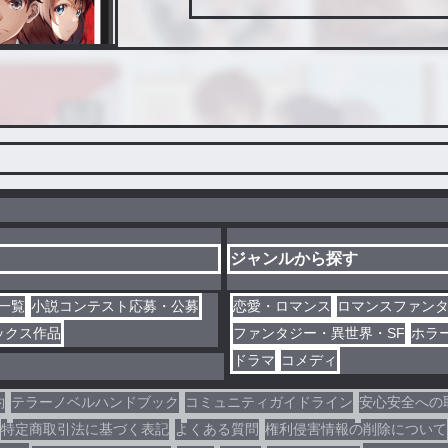
ジャンルから探す
一覧
小説コンテスト応募・公募
恋愛・ロマンス
ロマンスファン
ックス作品
ファンタジー・異世界・SF
ホラ
ドラマ
コメディ
約
テラーノベルハンドブック
コミュニティガイドライン
安心安全への
特定商取引法に基づく表記
よくある質問
権利侵害情報の削除について