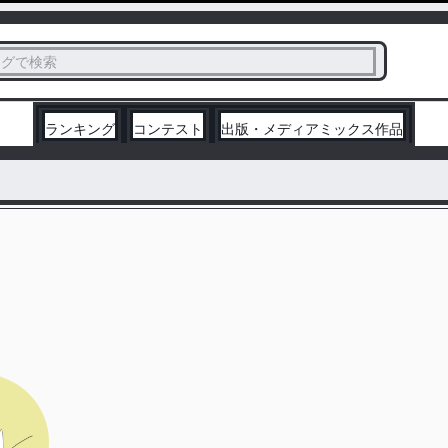
ス
タグで検索
く
ランキング
コンテスト
出版・メディアミックス作品