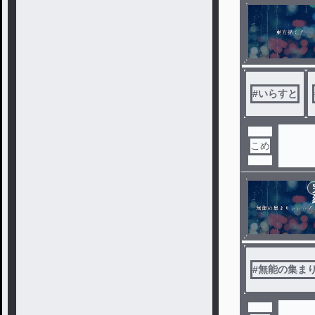
#
いらすと
こめ
#
無能の集ま