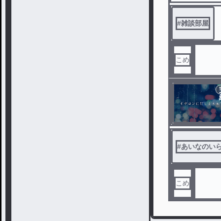
#
雑談部屋
こめ
#
あいなのい
こめ