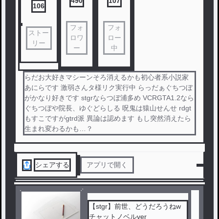
490
107
106
フォ
フォ
ストー
ロワ
ロー
リー
ー
中
らだお大好きマシーンそろ消えるかも初心者系小説家
あにらです 激弱さんタ様リク実行中 らっだぁぐちつぼ
がかなり好きです stgrならつぼ浦多め VCRGTA1.2なら
ぐちつぼや院長、ゆぐどらしる 呪鬼は猿山せんせ rdgt
もすこですがgtrd派 異論は認めます もし突然消えたら
生まれ変わるかも…？
シェアする
アプリで開く
【stgr】前世、どうだろうねw
チャットノベルver