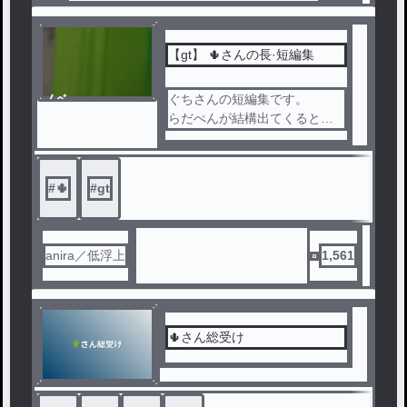
【gt】 🌵さんの長·短編集
ノベ
ぐちさんの短編集です。
ル
らだぺんが結構出てくると思
うしバリバリ妄想しています
。
ご本人様には関係ありません
#
🌵
#
gt
。
anira／低浮上
1,561
🌵さん総受け