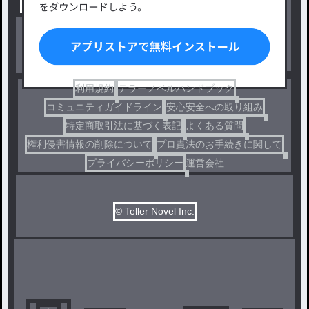
出版・メディアミックス作品
ホラー・ミステリー
BL
ドラマ
コメディ
利用規約
テラーノベルハンドブック
コミュニティガイドライン
安心安全への取り組み
特定商取引法に基づく表記
よくある質問
権利侵害情報の削除について
プロ責法のお手続きに関して
プライバシーポリシー
運営会社
© Teller Novel Inc.