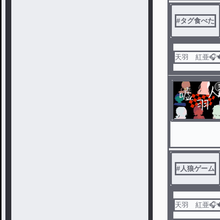
#
タグ食べた
天羽 紅亜🎧
#
人狼ゲーム
天羽 紅亜🎧