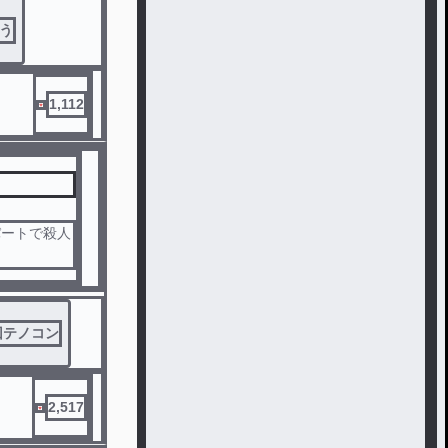
う
1,112
パートで殺人
が多すぎる、
回テノコン
2,517