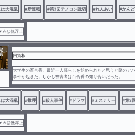
スは大混乱
#
新連載
#
第3回テノコン読切
#
れんあい
#
かんど
🎶@低浮上
完
結
回覧板
大学生の百合香、最近一人暮らしを始められたと思うと隣のア
事件が起きた。しかも被害者は百合香の知り合いだった。
密室で殺されたため自殺かと思いきや自殺にしては不自然な点
じゃあ一体誰がどうやって？
いろいろな感情が混ざりあって起きた殺人事件。
スは大混乱
#
推理
#
殺人事件
#
ドラマ
#
ミステリー
#
第3
最後まで油断できない殺人事件！
🎶@低浮上