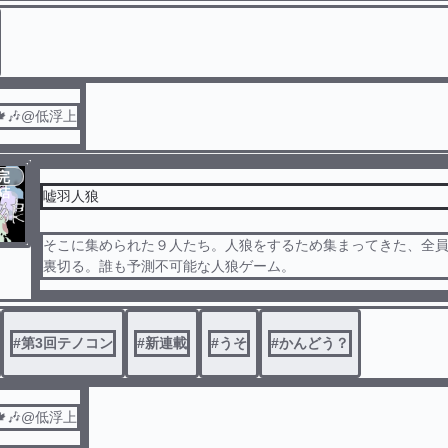
🎶@低浮上
完
結
嘘羽人狼
そこに集められた９人たち。人狼をするため集まってきた、全
裏切る。誰も予測不可能な人狼ゲーム。
#
第3回テノコン
#
新連載
#
うそ
#
かんどう？
🎶@低浮上