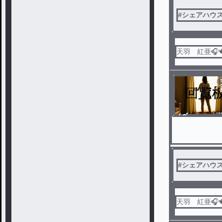
#
シェアハウ
天羽 紅亜🎧
ノベ
ル
#
シェアハウ
天羽 紅亜🎧