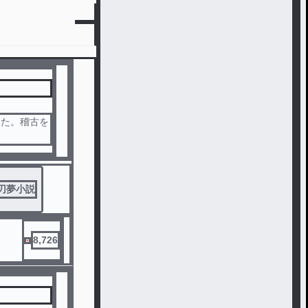
った。稽古を
刃夢小説
8,726