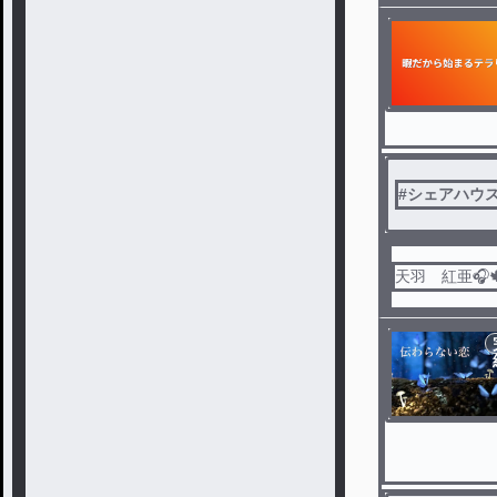
#
シェアハウ
天羽 紅亜🎧