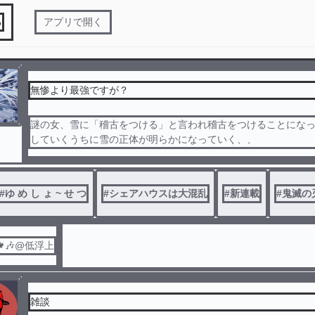
る
アプリで開く
無惨より最強ですが？
謎の女、雪に「稽古をつける」と言われ稽古をつけることにな
していくうちに雪の正体が明らかになっていく、、
#
ゆ め し ょ ~ せ つ
#
シェアハウスは大混乱
#
新連載
#
鬼滅の
🎶@低浮上
雑談