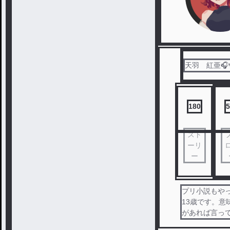
天羽 紅亜🎧
180
5
スト
ーリ
ー
プリ小説もやっ
13歳です。意
があれば言って