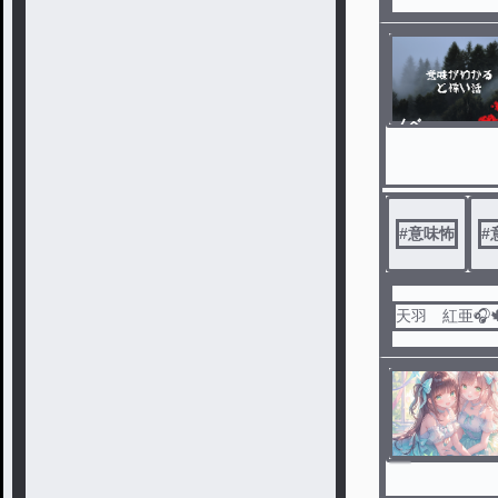
ノベ
ル
#
意味怖
#
天羽 紅亜🎧