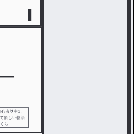
心者🔰中1、
いて欲しい物語
はくら