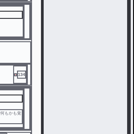
134
ぼ何もかも覚
少女の謎に