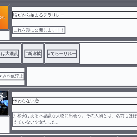
暇だから始まるテラリレー
これを期に公開します！！
スは大混乱
#
新連載
#
てらーりれー
🎶@低浮上
完
結
伝わらない恋
押松実はある不思議な人物に出会う。その人物とは、名前もほ
えていない少女だった。
次第に2人は惹かれあって行くが、、近づくタイムリミットと、
追われる。