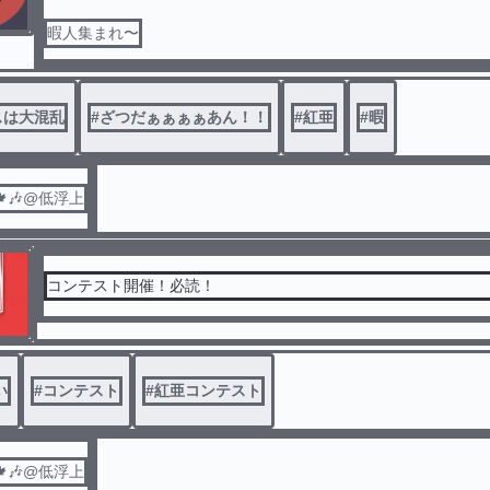
暇人集まれ〜
スは大混乱
#
ざつだぁぁぁぁあん！！
#
紅亜
#
暇
🎶@低浮上
コンテスト開催！必読！
い
#
コンテスト
#
紅亜コンテスト
🎶@低浮上