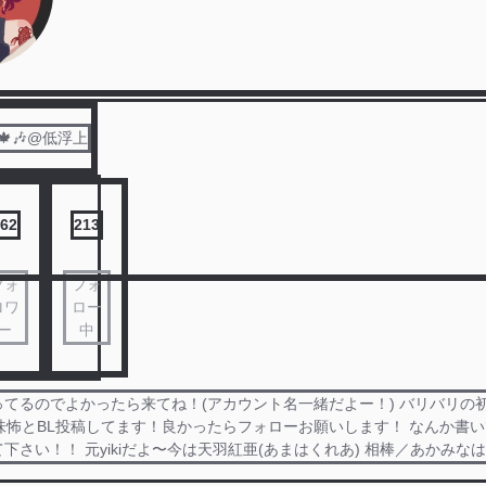
🍁🎶@低浮上
62
213
フォ
フォ
ロワ
ロー
ー
中
てるのでよかったら来てね！(アカウント名一緒だよー！) バリバリの初
味怖とBL投稿してます！良かったらフォローお願いします！ なんか書
下さい！！ 元yikiだよ〜今は天羽紅亜(あまはくれあ) 相棒／あかみな