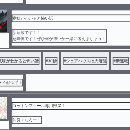
意味がわかると怖い話
新連載です！！
意味怖です！ぜひ何が怖いか一緒に考えましょう！
意味がわかると怖い話
#
30秒
#
シェアハウスは大混乱
#
新連載
🎶@低浮上
コットンフィール専用部屋！
仲良くなろー！