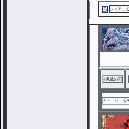
シェアす
#
鬼滅の刃
天羽 紅亜🎧