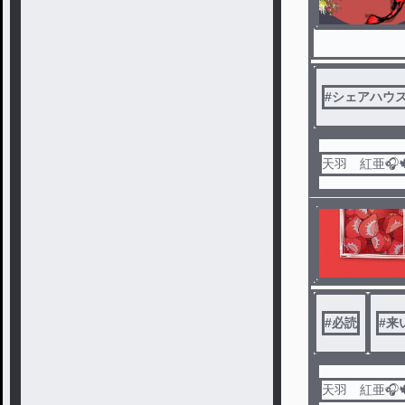
#
シェアハウ
天羽 紅亜🎧
#
必読
#
来
天羽 紅亜🎧