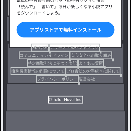
小説コンテスト応募・公募
ファンタジー・異世界・SF
出版・メディアミックス作品
ホラー・ミステリー
BL
ドラマ
コメディ
利用規約
テラーノベルハンドブック
コミュニティガイドライン
安心安全への取り組み
特定商取引法に基づく表記
よくある質問
権利侵害情報の削除について
プロ責法のお手続きに関して
プライバシーポリシー
運営会社
© Teller Novel Inc.