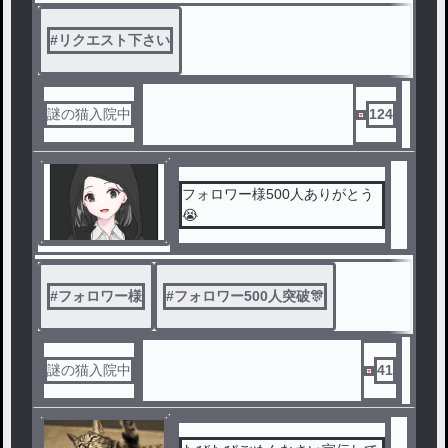
#
リクエスト下さい
謎の猫入院中
124
フォロワー様500人ありがとう
😭
#
フォロワー様
#
フォロワー500人突破🎊
謎の猫入院中
41