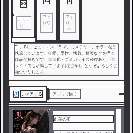
12
2
80
フォ
フォ
ストー
ロワ
ロー
リー
ー
中
TL、BL、ヒューマンドラマ、ミステリー、ホラーなど
執筆しています。狂愛、愛憎、執着、葛藤などを描く
作品が好きです。書籍化・コミカライズ経験あり。他
サイトでも活動しています(櫻凉葉)。どうぞよろしくお
願いいたします。
シェアする
アプリで開く
乱華の唄