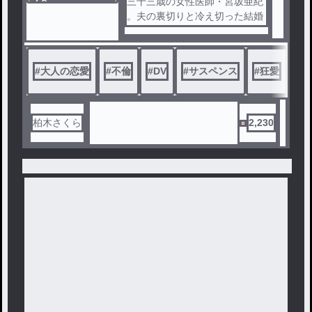
ノベ
三十三歳の女性医師・宮坂亜紀
ル
。夫の裏切りと冷え切った結婚
生活に心をすり減らしていた彼
女は、十二歳年上の男・今泉と
出会う。
#
大人の恋愛
#
不倫
#
DV
#
サスペンス
#
狂愛
#
ド
救いだったはずの恋は、やがて
衝撃的な事件へと繋がっていく
――。
愛と執着、欲望と憎しみが交錯
柏木さくら
2,230
する恋愛・医療サスペンス。
※暴力・流血表現を含みます。