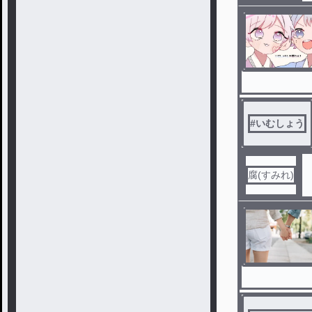
#
いむしょう
腐(すみれ)