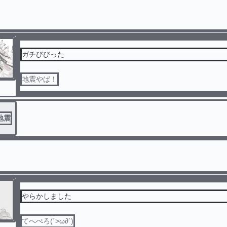
ガチびびった
地震やば！
地震
やらかしました
てへぺろ(´>ω∂`)