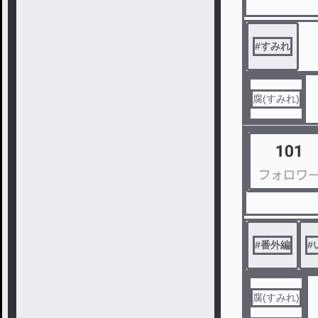
#
すみれ
腐(すみれ)
#
番外編
#
腐(すみれ)