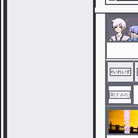
#
いれいす
腐(すみれ)