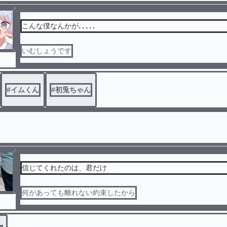
こんな僕なんかが､､､､､
いむしょうです
#
イムくん
#
初兎ちゃん
信じてくれたのは、君だけ
何があっても離れない約束したから