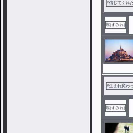
#
信じてくれ
腐(すみれ)
#
生まれ変わ
腐(すみれ)