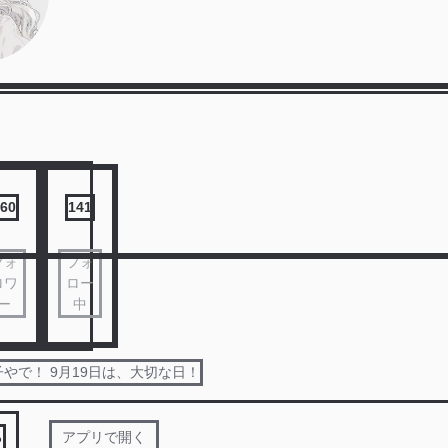
60
141
フォ
フォ
ロワ
ロー
ー
中
やで！ 9月19日は、大切な日！
る
アプリで開く