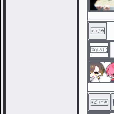
#
いじめ
腐(すみれ)
#
ピヨニキ