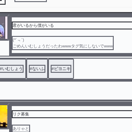
君がいるから僕がいる
(*´﹃`)
ごめんいむしょうだったわwwwタグ気にしないでwww
#
いむしょう
#
ないふ
#
ピヨニキ
リク募集
ありゃと