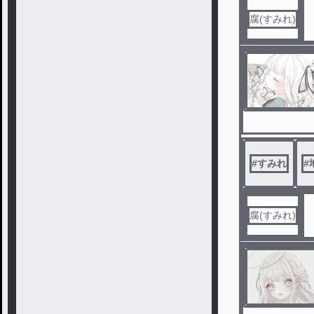
腐(すみれ)
#
すみれ
#
腐(すみれ)