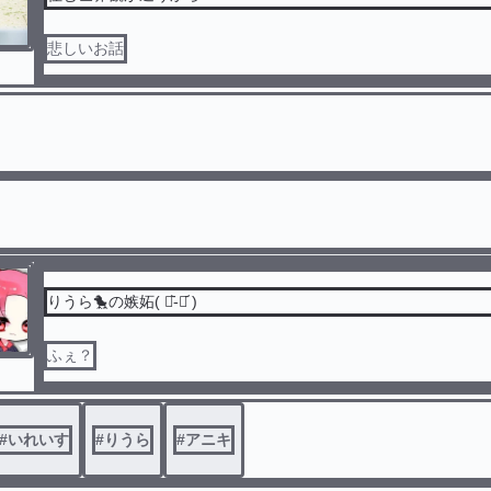
悲しいお話
りうら🐤の嫉妬( ･᷅-･᷄ )
ふぇ？
#
いれいす
#
りうら
#
アニキ