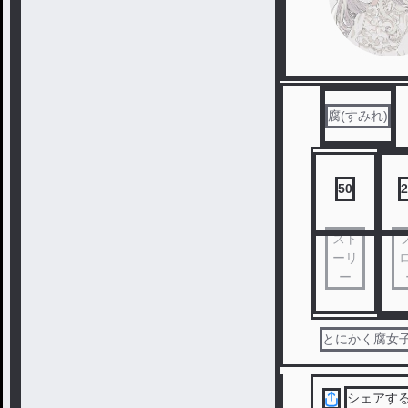
腐(すみれ)
50
2
スト
ーリ
ー
とにかく腐女子
シェアす