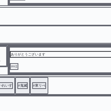
ありがとうございます
神様
いれいす
#
鬼滅
#
東リべ