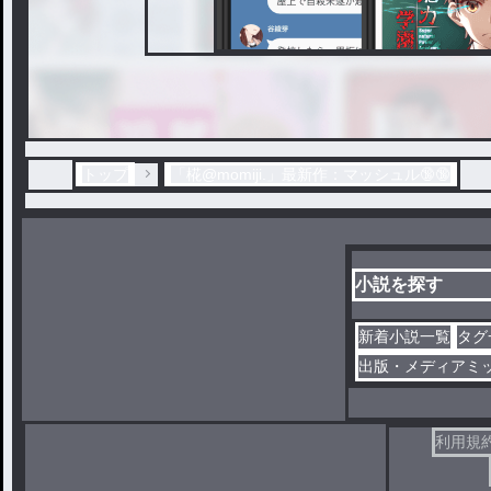
トップ
「椛@momiji.」最新作：マッシュル🔞🔞
小説を探す
新着小説一覧
タグ
出版・メディアミ
利用規