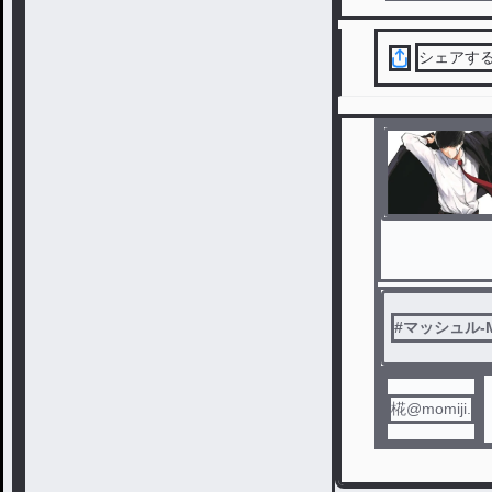
シェアす
#
マッシュル-M
椛@momiji.