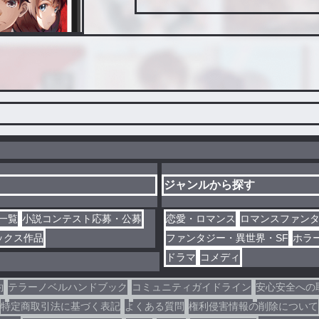
ジャンルから探す
一覧
小説コンテスト応募・公募
恋愛・ロマンス
ロマンスファン
ックス作品
ファンタジー・異世界・SF
ホラ
ドラマ
コメディ
約
テラーノベルハンドブック
コミュニティガイドライン
安心安全への
特定商取引法に基づく表記
よくある質問
権利侵害情報の削除について