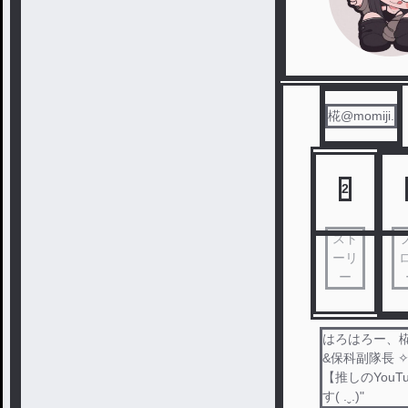
椛@momiji.
2
スト
ーリ
ー
はろはろー、椛で
&保科副隊長 ✧︎
【推しのYouTu
す( .ˬ.)"