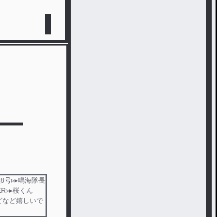
8号▹▸ 鳴海隊長
R▹▸ 桜くん
、♡などなど嬉しいで