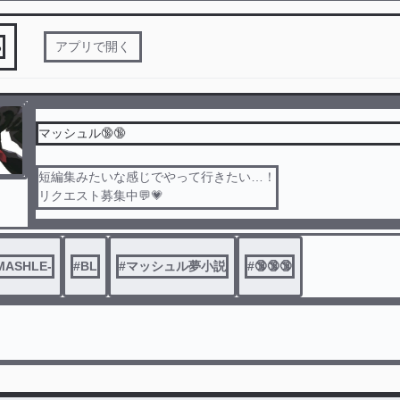
る
アプリで開く
マッシュル🔞🔞
短編集みたいな感じでやって行きたい…！
リクエスト募集中💬💗
主は地雷ありません‪🫶🏻︎‪💕︎︎
ASHLE-
#
BL
#
マッシュル夢小説
#
🔞🔞🔞