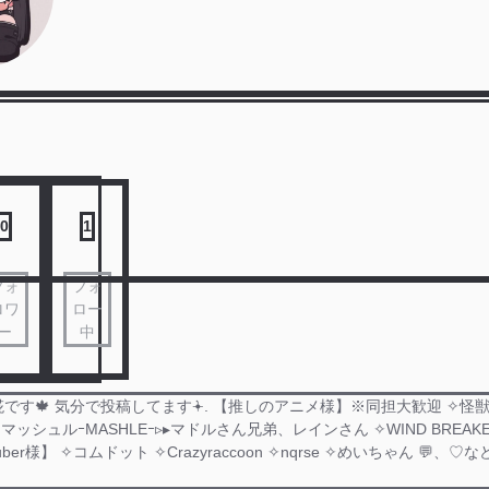
0
1
フォ
フォ
ロワ
ロー
ー
中
す🍁 気分で投稿してます݁𖥔. 【推しのアニメ様】※同担大歓迎 ✧︎怪獣
マッシュルｰMASHLEｰ▹▸ マドルさん兄弟、レインさん ✧︎WIND BREAKE
ber様】 ✧︎コムドット ✧︎Crazyraccoon ✧︎nqrse ✧︎めいちゃん 💬