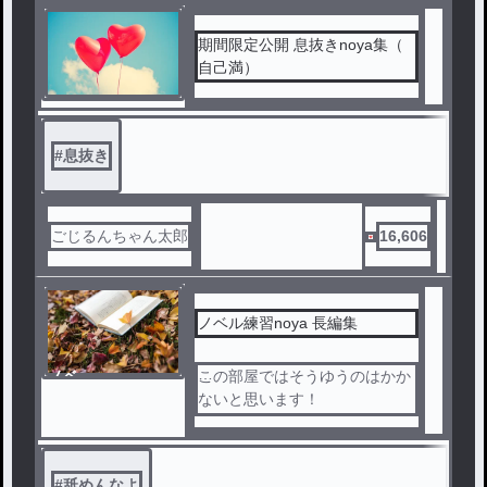
期間限定公開 息抜きnoya集（
自己満）
#
息抜き
ごじるんちゃん太郎
16,606
ノベル練習noya 長編集
ノベ
この部屋ではそうゆうのはかか
ル
ないと思います！
雰囲気がえっちだったりはある
かもしれませんが、アンアン叫
#
舐めんなよ