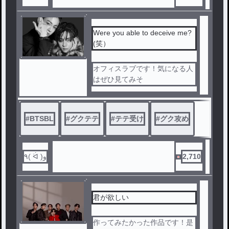
Were you able to deceive me?
(笑）
オフィスラブです！気になる人
はぜひ見てみそ
#
BTSBL
#
グクテテ
#
テテ受け
#
グク攻め
٩( ᐛ )و
2,710
君が欲しい
作ってみたかった作品です！是