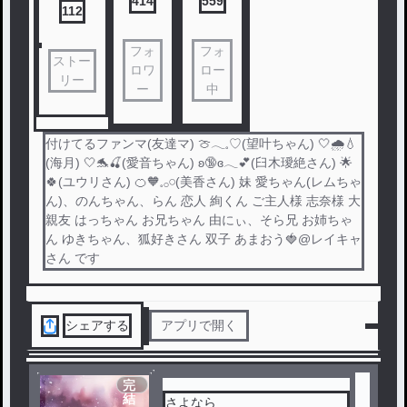
414
559
112
フォ
フォ
ストー
ロワ
ロー
リー
ー
中
付けてるファンマ(友達マ) 🍈𓂃𓈒♡‪(望叶ちゃん) 🤍🌧💧
(海月) 🤍🐬🍒(愛音ちゃん) ʚ🔞ɞ𓂃💕(臼木璦絶さん) 🌟
🍀(ユウリさん) 🍊‪‪‪‪🧡𓈒𓂂𓏸(美香さん) 妹 愛ちゃん(レムちゃ
ん)、のんちゃん、らん 恋人 絢くん ご主人様 志奈様 大
親友 はっちゃん お兄ちゃん 由にぃ、そら兄 お姉ちゃ
ん ゆきちゃん、狐好きさん 双子 あまおう🍓@レイキャ
さん です
シェアする
アプリで開く
完
結
さよなら