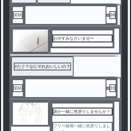
紫騎
39
おやすみなさいませー
#
たぐ？なにそれおいしいの？
紫騎
15
誰か一緒に色塗りしませんか？
フリー線画一緒に色塗りしまし