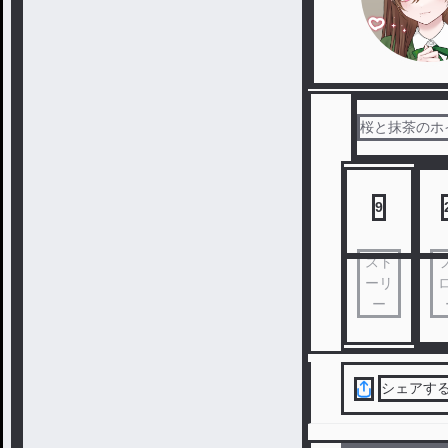
桜と抹茶のホ
9
スト
ーリ
ー
シェアす