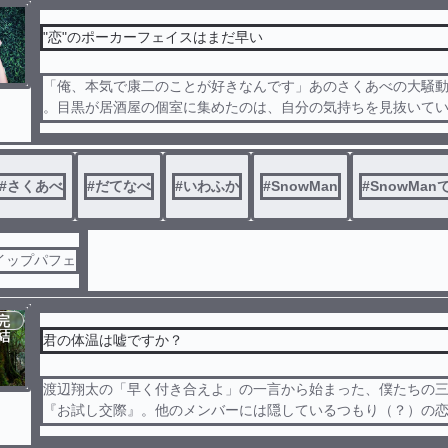
"恋"のポーカーフェイスはまだ早い
「俺、本気で康二のことが好きなんです」あのさくあべの大騒
。目黒が居酒屋の個室に集めたのは、自分の気持ちを見抜いて
）3人の先輩だった。そこで飛び出すゆり組の衝撃の暴露と、さ
愕の真実――。先輩たちの熱すぎる後押しを受けて、完璧に「
して動き出そうとする目黒。だけど翌日、目黒が好きすぎて空
#
さくあべ
#
だてなべ
#
いわふか
#
SnowMan
#
SnowMan
を前に、意識しすぎた目黒はポーカーフェイスのままフリーズ
…！？――隠せてると思ってるのは、めめだけだからね？楽屋
、不器用な男たちのガチな両片思いストーリー。
イップパフェ
完
結
君の体温は嘘ですか？
渡辺翔太の「早く付き合えよ」の一言から始まった、僕たちの
『お試し交際』。他のメンバーには隠しているつもり（？）の
る楽屋で、僕たちはいつも通り、だけどいつもより少しだけ近