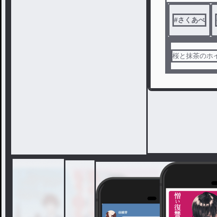
#
さくあべ
桜と抹茶のホ