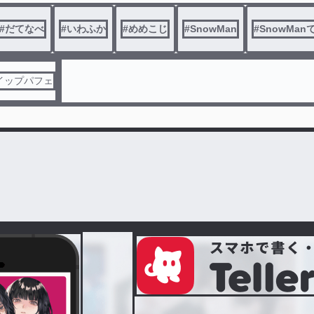
―ノリで始めたのは君。本気になっちゃったのは俺。すれ違う
い勘違いの結末は……？
#
だてなべ
#
いわふか
#
めめこじ
#
SnowMan
#
SnowMan
イップパフェ