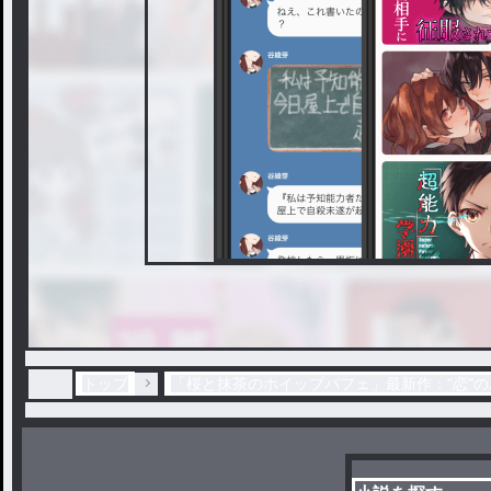
トップ
「桜と抹茶のホイップパフェ」最新作："恋"