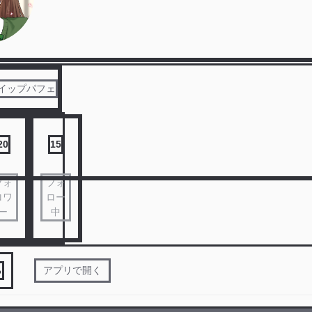
イップパフェ
20
15
フォ
フォ
ロワ
ロー
ー
中
る
アプリで開く