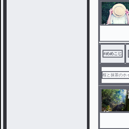
ノベ
ル
#
めめこじ
桜と抹茶のホ
ノベ
ル