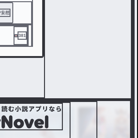
体温と、切な
で妄想
381