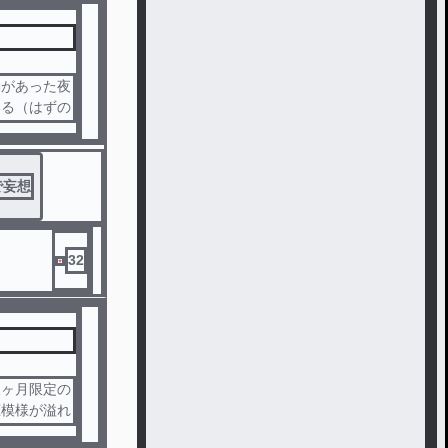
動があった夜
いる（はずの
くあべの驚
片思い」を隠
回りする康二
で妄想
してしまい…
中がザワつく
32
三ヶ月限定の
恋模様が溢れ
くにいた。―