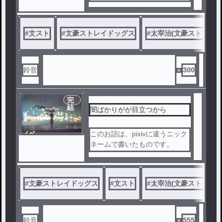
#
文スト
#
文豪ストレイドッグス
#
太宰治(文豪ストレイド
鈴音
300
完
結
闇ばかりがが目立つから
ノベ
このお話は、pixivに違うニック
ル
ネームで書いたものです。
美しい嘘とは。
今とは全く違う過去を鮮明に思
い出せること、それは呪いか。
#
文豪ストレイドッグス
#
文スト
#
太宰治(文豪ストレイド
人間とは、何者か。
鈴音
555