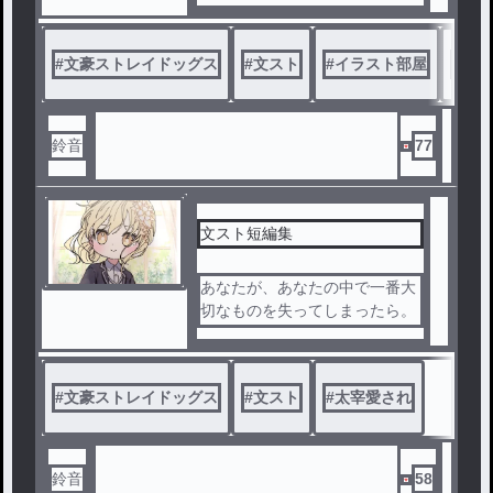
#
文豪ストレイドッグス
#
文スト
#
イラスト部屋
#
イラ
鈴音
77
文スト短編集
あなたが、あなたの中で一番大
切なものを失ってしまったら。
多分太宰さん受けしかありませ
ん。
#
文豪ストレイドッグス
#
文スト
#
太宰愛され
鈴音
58