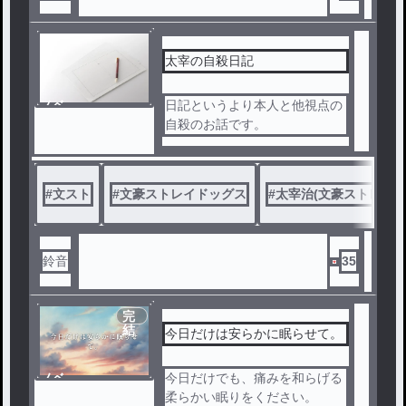
太宰の自殺日記
ノベ
日記というより本人と他視点の
ル
自殺のお話です。
#
文スト
#
文豪ストレイドッグス
#
太宰治(文豪ストレイド
鈴音
35
完
結
今日だけは安らかに眠らせて。
ノベ
今日だけでも、痛みを和らげる
ル
柔らかい眠りをください。