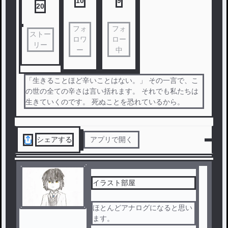
10
9
20
フォ
フォ
ストー
ロワ
ロー
リー
ー
中
「生きることほど辛いことはない。」 その一言で、こ
の世の全ての辛さは言い括れます。 それでも私たちは
生きていくのです。 死ぬことを恐れているから。
シェアする
アプリで開く
イラスト部屋
ほとんどアナログになると思い
ます。