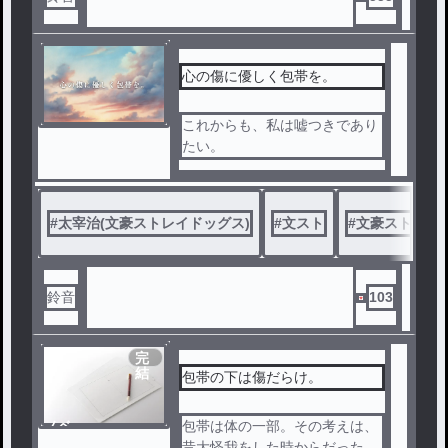
心の傷に優しく包帯を。
これからも、私は嘘つきであり
たい。
#
太宰治(文豪ストレイドッグス)
#
文スト
#
文豪ストレイ
鈴音
103
完
結
包帯の下は傷だらけ。
ノベ
包帯は体の一部。その考えは、
ル
昔大怪我をした時からだった。