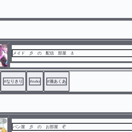
メイド 彡 の 配信 部屋 ⚓️
#
なりきり
#
nrkr
#
湊あくあ
完
結
パン屋 彡 の お部屋 🥐