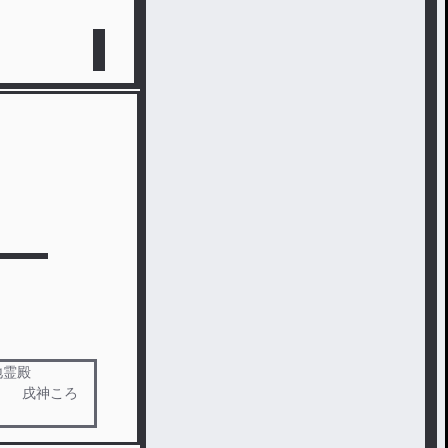
 地霊殿
、 戌神ころ