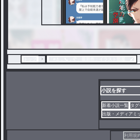
トップ
「#⚓️，📞，🥐」最新作：イラスト部屋 🖌️
小説を探す
新着小説一覧
タグ
出版・メディアミ
利用規