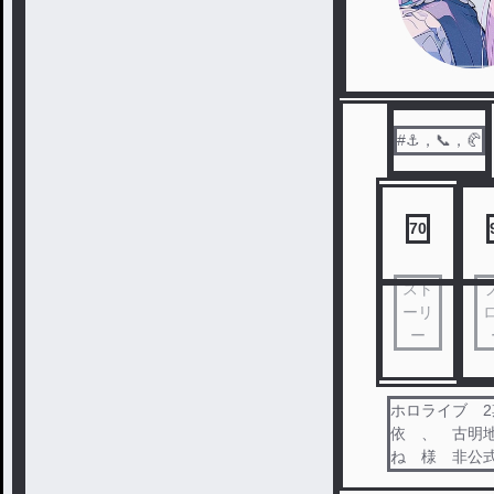
#⚓️，📞，🥐
70
スト
ーリ
ー
ホロライブ 2
依 、 古明
ね 様 非公