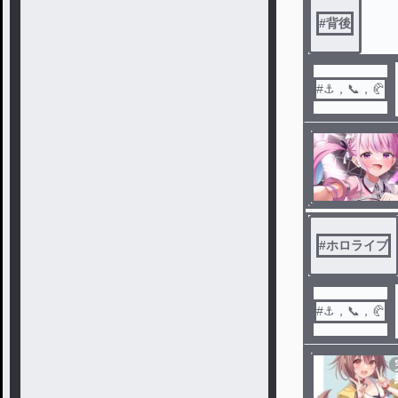
#
背後
#⚓️，📞，🥐
#
ホロライブ
#⚓️，📞，🥐