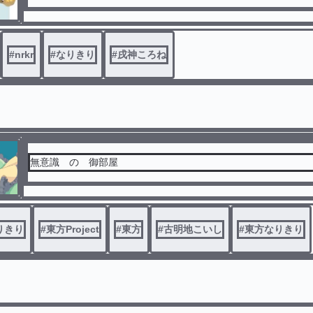
#
nrkr
#
なりきり
#
戌神ころね
無意識 の 御部屋
りきり
#
東方Project
#
東方
#
古明地こいし
#
東方なりきり