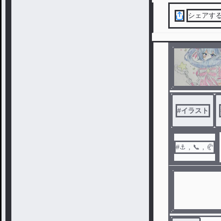
シェアす
#
イラスト
#⚓️，📞，🥐