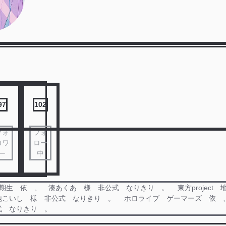
97
102
フォ
フォ
ロワ
ロー
ー
中
期生 依 、 湊あくあ 様 非公式 なりきり 。 東方project
地こいし 様 非公式 なりきり 。 ホロライブ ゲーマーズ 依 
式 なりきり 。