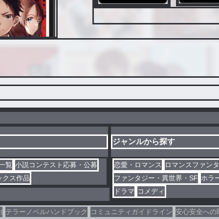
ジャンルから探す
一覧
小説コンテスト応募・公募
恋愛・ロマンス
ロマンスファン
ックス作品
ファンタジー・異世界・SF
ホラ
ドラマ
コメディ
約
テラーノベルハンドブック
コミュニティガイドライン
安心安全への