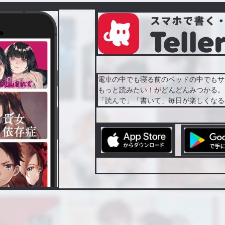
電車の中でも寝る前のベッドの中でもサ
もっと読みたい！がどんどんみつかる。
「読んで」「書いて」毎日が楽しくなる