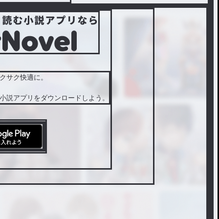
クサク快適に。
小説アプリをダウンロードしよう。