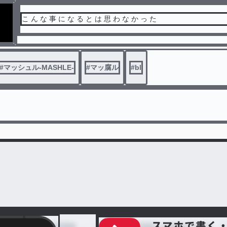
こ ん な 事 に な る と は 思 わ な か っ た
#
マッシュル-MASHLE-
#
マッ腐ル
#
bl