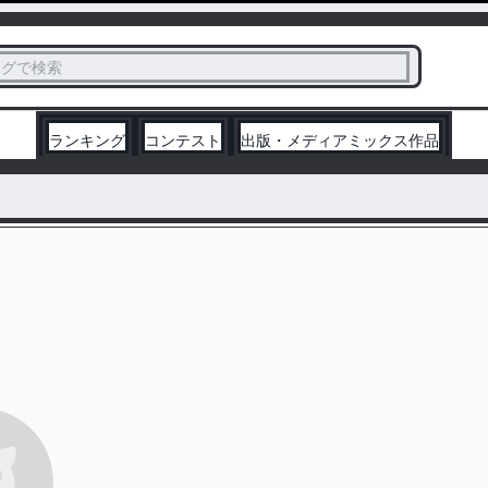
ス
タグで検索
く
ランキング
コンテスト
出版・メディアミックス作品