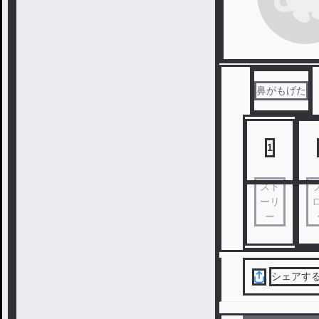
鼻がもげた
1
スト
ーリ
ー
シェアす