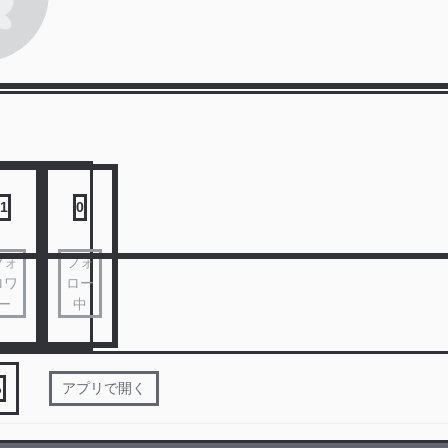
1
0
フォ
フォ
ロワ
ロー
ー
中
る
アプリで開く