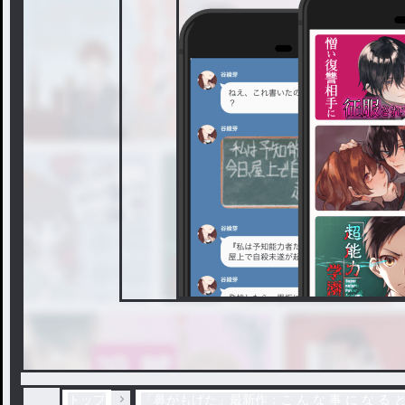
トップ
「鼻がもげた」最新作：こ ん な 事 に な る と 