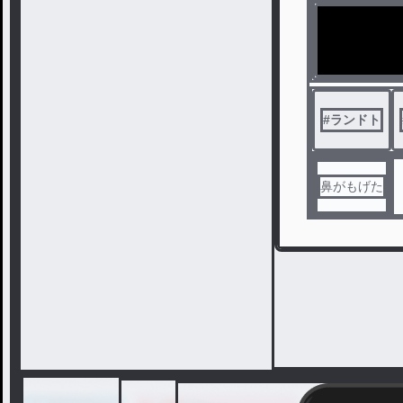
#
ランドト
鼻がもげた