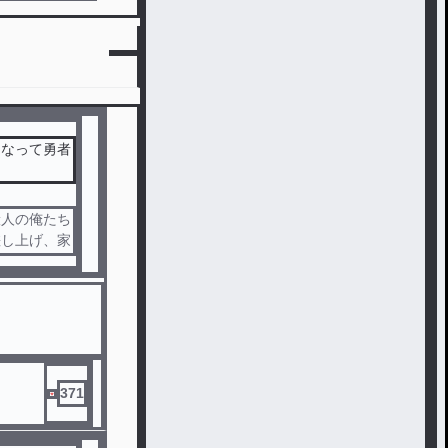
になって勇者
般人の俺たち
差し上げ、家
てある家宝を
悔しかった。
人になった。
アイテムを採
マーがほしく
ために！
371