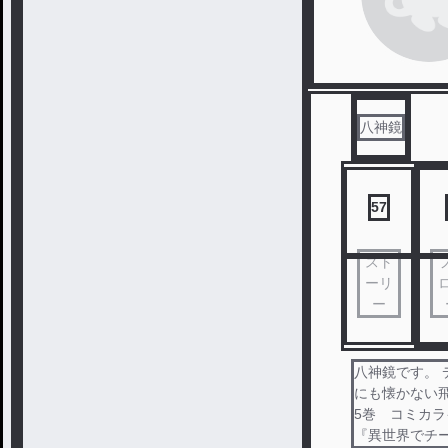
八神鏡
57
スト
ーリ
ー
八神鏡です。 
にも懐かない
5巻 コミカラ
『異世界でチ