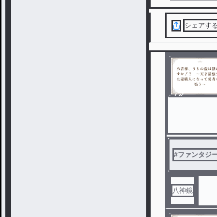
シェアす
ノベ
ル
#
ファンタジ
八神鏡