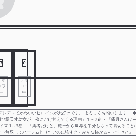
7
0
フォ
フォ
ロワ
ロー
ー
中
デレデレでかわいいヒロインが大好きです。 よろしくお願いします！ ◆
飛び級天才幼女が、俺にだけ甘えてくる理由』１～2巻 ・『霜月さんはモ
イズ 1～3巻 ・『勇者だけど、魔王から世界を半分もらって裏切ること
ート無双してハーレム作りたいのに強すぎてみんな怖がるんですけど』