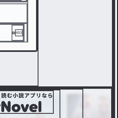
死なないよ
た。指名手
453
者やら騎士や
ました。
魔王って呼