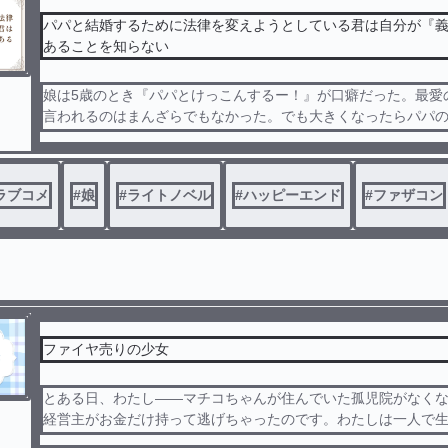
パパと結婚するために法律を変えようとしている君は自分が『
あることを知らない
娘は5歳のとき『パパとけっこんするー！』が口癖だった。最愛
言われるのはまんざらでもなかった。でも大きくなったらパパ
忘れて、彼氏ができて、結婚して、子供を生んで、幸せになる
―そう、思っていた。でも、何やら娘の様子がおかしい。小学
、中学生になっても、そして高校生になっても娘は『パパと結
ラブコメ
#
娘
#
ライトノベル
#
ハッピーエンド
#
ファザコン
と言うのだ。しかも年々、それが本気になりつつある。高校生
パパと結婚するために、総理大臣になって法律を変える！』と
った。彼女は法律を変えてでも俺と結婚しようとしていたのだ
まで経っても娘に『君は義理の娘なんだよ』って言えなかった
ていないけど、本当の親子だと思っている。でも、このままだ
ていないから、親子じゃなくて夫婦になるかもしれない！ は
はどうしたらいいんだろう！？
ファイヤ売りの少女
////
とある日、わたし――マチコちゃんが住んでいた孤児院がなく
小説家になろう様にも投稿しております。
経営主がお金だけ持って逃げちゃったのです。わたしは一人で
とになりました……でも、わたしにはお金がありません。だか