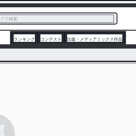
ス
タグで検索
く
ランキング
コンテスト
出版・メディアミックス作品