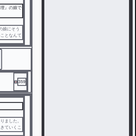
義理』の娘で
の娘にそう
のことなんて
んだろうな―
生になっても
婚するー！』
になったら『
いうようにな
。だからいつ
。血は繋がっ
359
と血が繋がっ
たしてはパパ
なりました。
生きていくこ
ら、わたしが