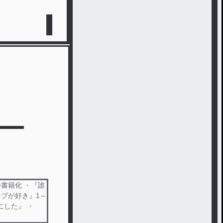
書籍化 ・『誰
ブが好き』1～
にした』 ・