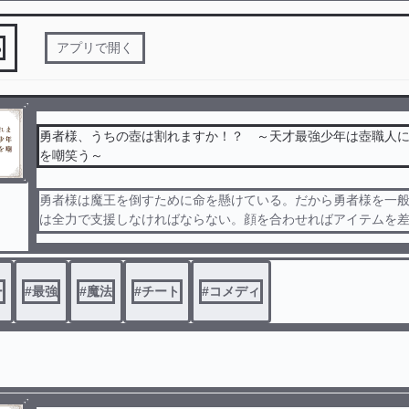
る
アプリで開く
勇者様、うちの壺は割れますか！？ ～天才最強少年は壺職人
を嘲笑う～
勇者様は魔王を倒すために命を懸けている。だから勇者様を一
は全力で支援しなければならない。顔を合わせればアイテムを
を物色されたら無言で見守る。そして壺を割られて、中に隠し
盗まれる……みんなはそれが普通だと言うけど、俺はやっぱり
勝手に家を物色する勇者が許せなかった。だから俺は――壺職
ー
#
最強
#
魔法
#
チート
#
コメディ
素材を集めるために凶悪なモンスターを狩り、壺作成に必要な
集しに到達困難な秘境を巡り、耐久テストのために伝説のハン
て所持者の魔王もヤった。全ては、勇者にも割れない壺を作る
////カクヨムでも投稿しております。