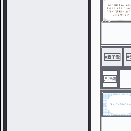
ノベ
ル
#
親子愛
#
八神鏡
ノベ
ル