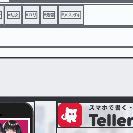
売れる唯一の『魔法』を売ることしかできませんでした。
「ファイヤ……ファイヤは要りませんか？」
ー
#
幼女
#
ロリ
#
最強
#
メスガキ
だけど、ファイヤは売れません。寒い冬空の下、わたしは凍え
うに、ファイヤを発動することしかできませんでした。
「『ファイヤ』……あ、やべっ」
すると、わたしのファイヤは王城を燃やし尽くしてしまいまし
配されて、賞金首となり、生きるために仕方なく勇者やら冒険
らをボコボコにしていたら、いつの間にか魔王になってしまい
わたしはお腹いっぱいごはんが食べたいだけなのです。だから
ばないで！
////
小説家になろう様にも投稿しております。