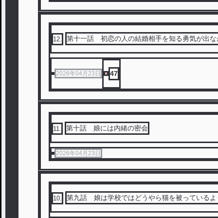
第十一話 初恋の人の結婚相手を知る勇気が出な
12
.
47
2026年04月23日
第十話 娘には内緒の密会
11
.
2026年04月23日
第九話 娘は学校ではどうやら猫を被っているよ
10
.