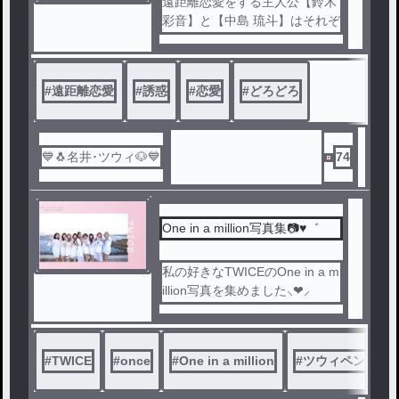
遠距離恋愛をする主人公【鈴木
彩音】と【中島 琉斗】はそれぞ
れの場所で生活をするが,中島
琉斗は一緒に仕事をしている女
性に誘惑され,鈴木 彩音は遠距
#
遠距離恋愛
#
誘惑
#
恋愛
#
どろどろ
離恋愛をしている事を皆は知っ
ているので後輩くんがそれを狙
い＿＿2人は誘惑に耐えられる
か？
💙🐧名井･ツウィ🐶💙
74
One in a million写真集📷♥゛
私の好きなTWICEのOne in a m
illion写真を集めました⸜❤︎⸝‍
あーほんと可愛いすぎ…キュン
死(*∩ω∩)
#
TWICE
#
once
#
One in a million
#
ツウィペン
#