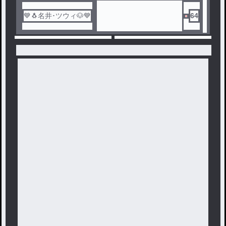
💙🐧名井･ツウィ🐶💙
64