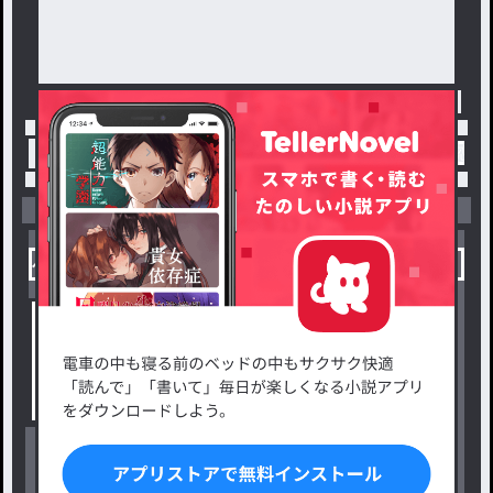
トップ
「💙🐧名井･ツウィ🐶💙」最新作：遠距離恋愛
小説を探す
ジャンルから探す
新着小説一覧
恋愛・ロマンス
タグ一覧
ロマンスファンタジー
小説コンテスト応募・公募
ファンタジー・異世界・SF
出版・メディアミックス作品
ホラー・ミステリー
BL
ドラマ