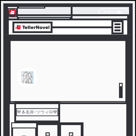
テラーノベル
アプリで開く
アプリでサクサク楽しめる
💙🐧名井･ツウィ🐶💙