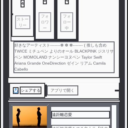
8
4
4
フォ
フォ
ストー
ロワ
ロー
リー
ー
中
好きなアーティスト-------❁ ❁ ❁ ------- ( 推しも含め
TWICE ミチュペン よりのオール BLACKPINK ジスリサ
ペン MOMOLAND ナンシーヨヌペン Taylor Swift
Ariana Grande OneDirection ゼイン リアム Camila
Cabello
シェアする
アプリで開く
遠距離恋愛