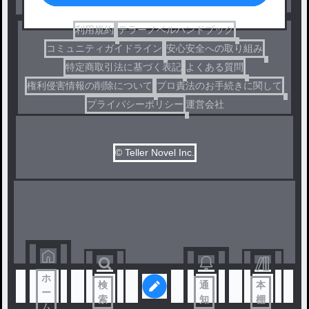
コメディ
利用規約
テラーノベルハンドブック
コミュニティガイドライン
安心安全への取り組み
特定商取引法に基づく表記
よくある質問
権利侵害情報の削除について
プロ責法のお手続きに関して
プライバシーポリシー
運営会社
© Teller Novel Inc.
ホ
検
通
本
ー
索
知
棚
ム