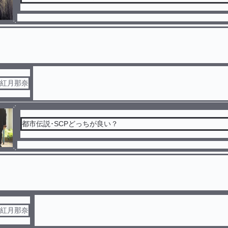
元紅月那奈
都市伝説･SCPどっちが良い？
元紅月那奈