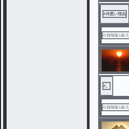
#
仲悪い理由
白猫階級1級
#
。
白猫階級1級