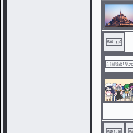
#
早コメ
白猫階級1級
#
殺し屋
#