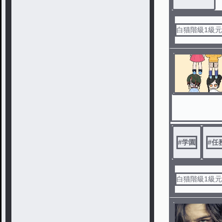
白猫階級1級
#
学園
#
任
白猫階級1級