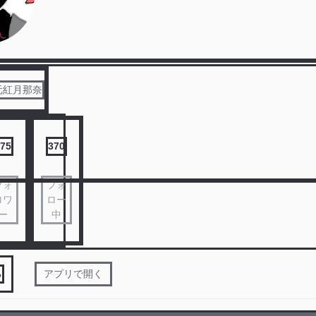
元紅月那奈
75
370
フォ
フォ
ロワ
ロー
ー
中
る
アプリで開く