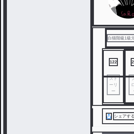
白猫階級1級
122
2
スト
ーリ
ー
シェアす