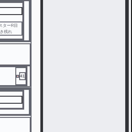
スターR目
生き残れ
41