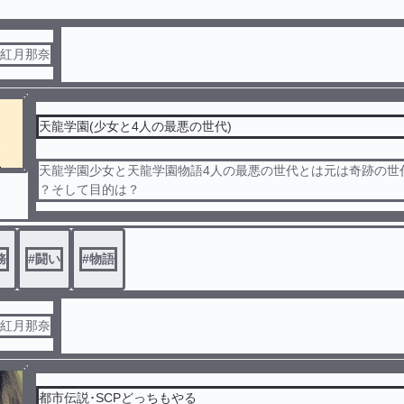
元紅月那奈
天龍学園(少女と4人の最悪の世代)
天龍学園少女と天龍学園物語4人の最悪の世代とは元は奇跡の世
？そして目的は？
務
#
闘い
#
物語
元紅月那奈
都市伝説･SCPどっちもやる