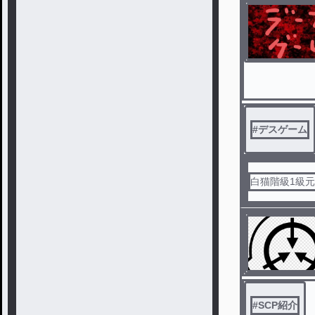
#
デスゲーム
白猫階級1級
#
SCP紹介