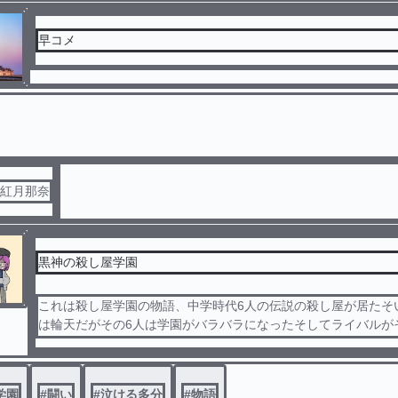
早コメ
元紅月那奈
黒神の殺し屋学園
これは殺し屋学園の物語、中学時代6人の伝説の殺し屋が居たそ
は輪天だがその6人は学園がバラバラになったそしてライバルが
つ噂が有る竜龍の影そして未来が見える男が大会出る
学園
#
闘い
#
泣ける多分
#
物語