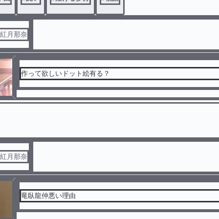
元紅月那奈
作って欲しいドット絵有る？
元紅月那奈
竜臥龍仲悪い理由