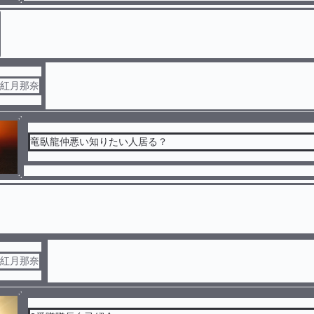
元紅月那奈
竜臥龍仲悪い知りたい人居る？
元紅月那奈