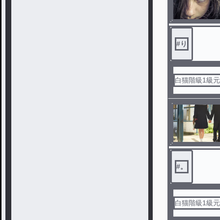
#
り
白猫階級1級
#
。
白猫階級1級