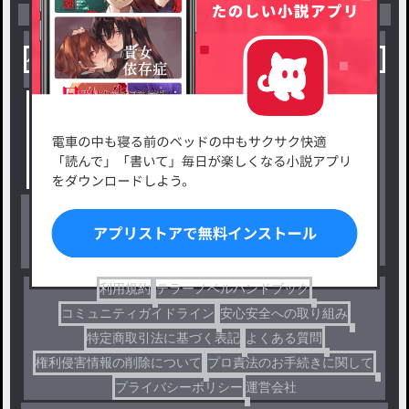
小説を探す
ジャンルから探す
新着小説一覧
恋愛・ロマンス
タグ一覧
ロマンスファンタジー
小説コンテスト応募・公募
ファンタジー・異世界・SF
出版・メディアミックス作品
ホラー・ミステリー
BL
ドラマ
コメディ
利用規約
テラーノベルハンドブック
コミュニティガイドライン
安心安全への取り組み
特定商取引法に基づく表記
よくある質問
権利侵害情報の削除について
プロ責法のお手続きに関して
プライバシーポリシー
運営会社