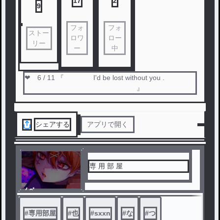
17
2
9
フォ
フォ
ストー
ロワ
ロー
リー
ー
中
❤︎ 6 / 11 『 I'd be lost without you .
』
シェアする
アプリで開く
専 用 部 屋
ノベ
ル
#
専用部屋
#
也
#
sxxn
#
な
#
つ