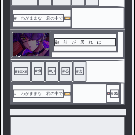
# わがままな 君の中で
御 前 が 居 れ ば
ノベ
ル
#
sxxn
#
也
#
い
#
る
#
ま
# わがままな 君の中で
605