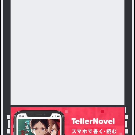
トップ
「# わがままな 君の中で」最新作：専 用 部