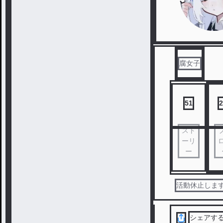
腐女子
51
2
スト
ーリ
ー
活動休止します
シェアす