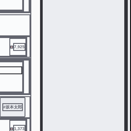
7,925
#
坂本太郎
1,373