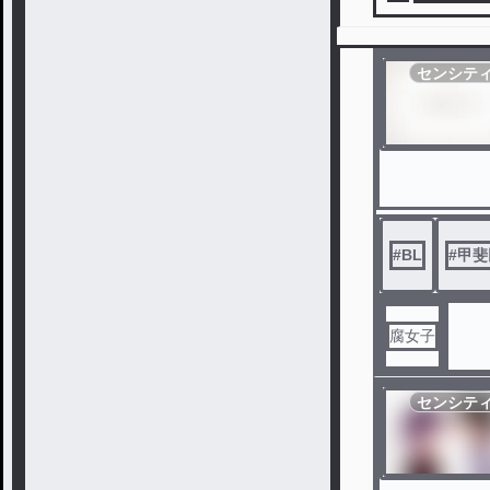
センシテ
#
BL
#
甲斐
腐女子
センシテ