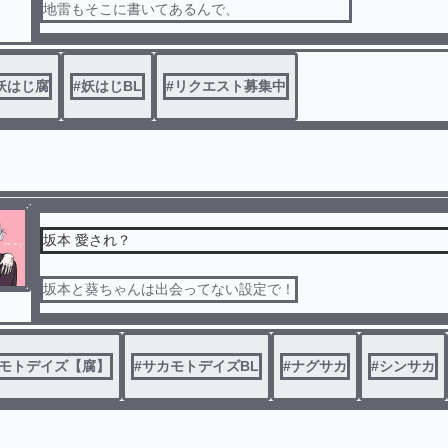
地雷もそこに書いてあるんで、
妖はじ腐
#
妖はじBL
#
リクエスト募集中
坂本 愛され？
坂本と葵ちゃんは出会ってない設定で！
モトデイズ【腐】
#
サカモトデイズBL
#
ナグサカ
#
シンサカ