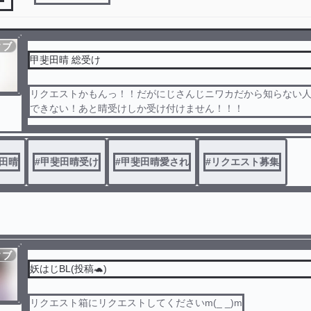
ィブ
甲斐田晴 総受け
リクエストかもんっ！！だがにじさんじニワカだから知らない
できない！あと晴受けしか受け付けません！！！
田晴
#
甲斐田晴受け
#
甲斐田晴愛され
#
リクエスト募集
ィブ
妖はじBL(投稿🐢)
リクエスト箱にリクエストしてくださいm(_ _)m