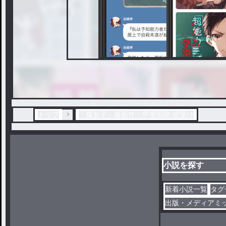
トップ
「腐女子」最新作：甲斐田晴 総受け
小説を探す
新着小説一覧
タグ
出版・メディアミ