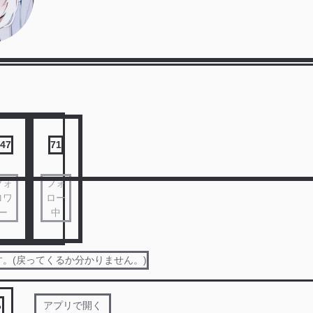
47
71
フォ
フォ
ロワ
ロー
ー
中
。(戻ってくるか分かりません。)
る
アプリで開く