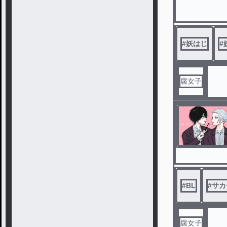
#
妖はじ
#
腐女子
#
BL
#
サカ
腐女子