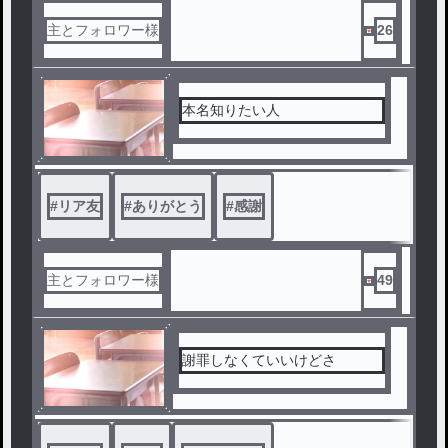
主とフォロワー様
26
本名知りたい人
#
リア友
#
ありがとう
#
感謝
主とフォロワー様
49
謝罪しなくていいけどさ