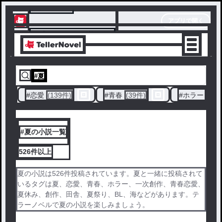
テラーノベル
アプリで開く
アプリでサクサク楽しめる
#
夏
#
恋愛
(139件)
#
青春
(39件)
#
ホラー
(35
#夏の小説一覧
526件
以上
夏の小説は526件投稿されています。夏と一緒に投稿されて
いるタグは夏、恋愛、青春、ホラー、一次創作、青春恋愛、
夏休み、創作、田舎、夏祭り、BL、海などがあります。テ
ラーノベルで夏の小説を楽しみましょう。