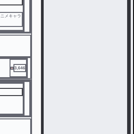
アニメキャラ
さい
、そちらでリ
3,646