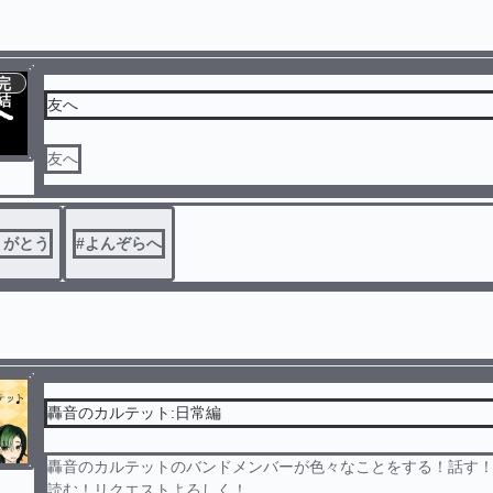
完
結
友へ
友へ
りがとう
#
よんぞらへ
轟音のカルテット:日常編
轟音のカルテットのバンドメンバーが色々なことをする！話す
読む！リクエストよろしく！