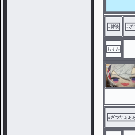
#
雑談
#
ざ
おすみ
#
ざつだぁぁ