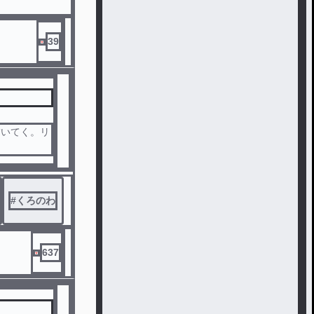
39
描いてく。リ
#
くろのわ
637