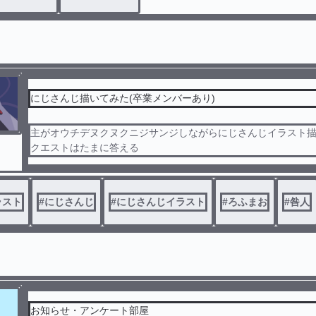
にじさんじ描いてみた(卒業メンバーあり)
主がオウチデヌクヌクニジサンジしながらにじさんじイラスト
クエストはたまに答える
ラスト
#
にじさんじ
#
にじさんじイラスト
#
ろふまお
#
咎人
お知らせ・アンケート部屋