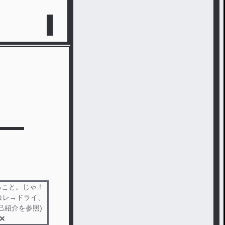
作ること。じゃ！
レコレ→ドライ、
己紹介を参照)
❌