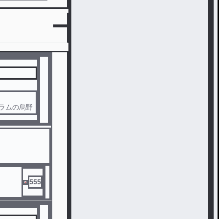
ドラムの烏野
ight。
Flight!
555