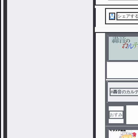
シェアす
#
轟音のカル
おすみ