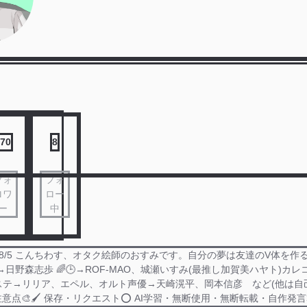
70
8
フォ
フォ
ロワ
ロー
ー
中
2025 8/5 こんちわす、オタク絵師のおすみです。自分の夢は友達のV体を
→日野森志歩 🌈🕒→ROF-MAO、城瀬いすみ(最推し加賀美ハヤト)カ
ステ→リリア、エペル、オルト声優→天崎滉平、岡本信彦 など(他は自
意点🎨🖌️ 保存・リクエスト⭕️ AI学習・無断使用・無断転載・自作発言