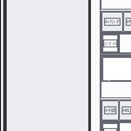
#
バンド
#
おすみ
ノベ
ル
#
小説
#
BL