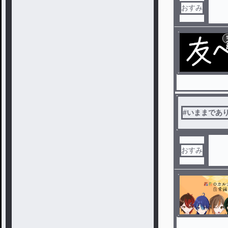
おすみ
#
いままであ
おすみ