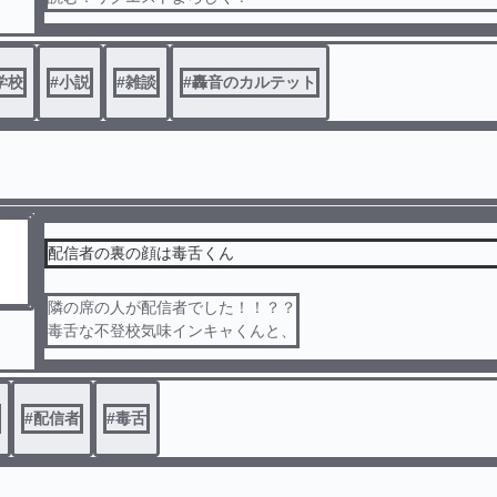
学校
#
小説
#
雑談
#
轟音のカルテット
配信者の裏の顔は毒舌くん
隣の席の人が配信者でした！！？？
毒舌な不登校気味インキャくんと、
俺の最悪な出会い
#
配信者
#
毒舌