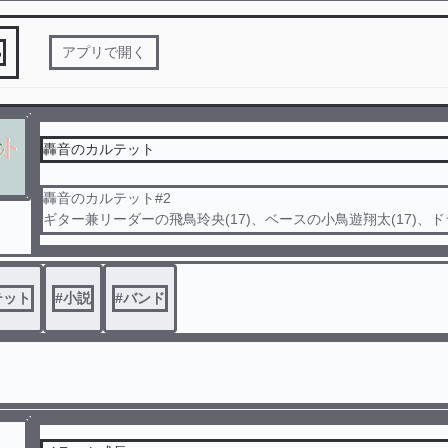
る
アプリで開く
轟音のカルテット
轟音のカルテット#2
ギター兼リーダーの飛鳥玲央(17)、ベースの小鳥遊翔太(17)、
りく(22)、キーボードの白鳥空(18)。この4人のバンドグループ、Fl
メンバーの過去、ライバルとの絆、アガれ！叫べ！暴れろ！！Fight!! 
!!
テット
#
小説
#
バンド
(未成年可のBLです。性的な表現はあまりございません)