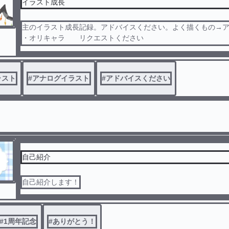
イラスト成長
主のイラスト成長記録。アドバイスください。よく描くもの→
・オリキャラ リクエストください
目の描き方などは、「自分流、お絵描き講座」の方で見てくだ
※にじさんじ・カンヒュのリクエストは一つ一つ枠があるので
クエストしてくださると嬉しいです。
ラスト
#
アナログイラスト
#
アドバイスください
自己紹介
自己紹介します！
#
1周年記念
#
ありがとう！