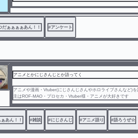
つだぁぁぁぁあん！！
#
アンケート
アニメとかにじさんじとか語ってく
アニメや漫画・Vtuber(にじさんじさんやホロライブさんなど)
主はROF-MAO・プロセカ・Vtuber様・アニメが大好きです
ぁぁあん！！
#
雑談
#
にじさんじ
#
アニメ語り
#
語ろうぜ☆