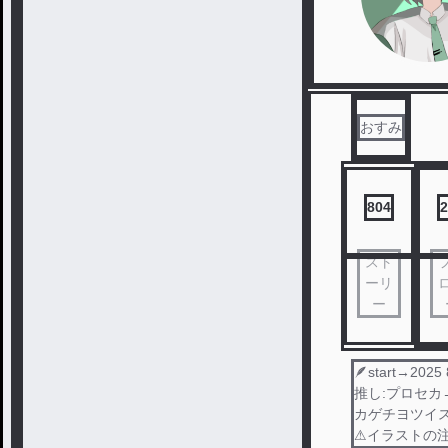
おすみ
804
2
スト
ーリ
ー
🪶start→
推し:プロセカ
カゲチヨツイ
⚠︎イラストの注