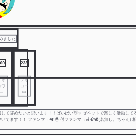
‪@辞めました
60
238
フォ
フォ
ロワ
ロー
ー
中
して辞めたいと思います！！ばいばい👋✨ ゼペットで楽しく活動してるよ！ 
てます！！ ファンマ→🦙 🐣‪ 付ファンマ→🍎🥀🕊‎(名無し。ちゃん)