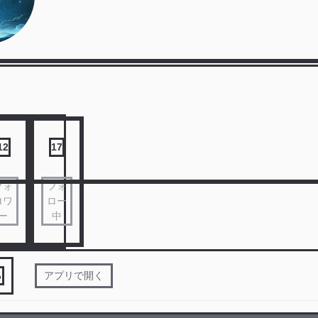
12
17
フォ
フォ
ロワ
ロー
ー
中
る
アプリで開く