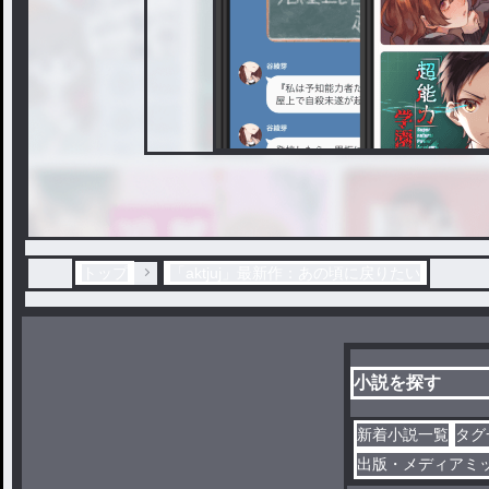
トップ
「aktjuj」最新作：あの頃に戻りたい
小説を探す
新着小説一覧
タグ
出版・メディアミ