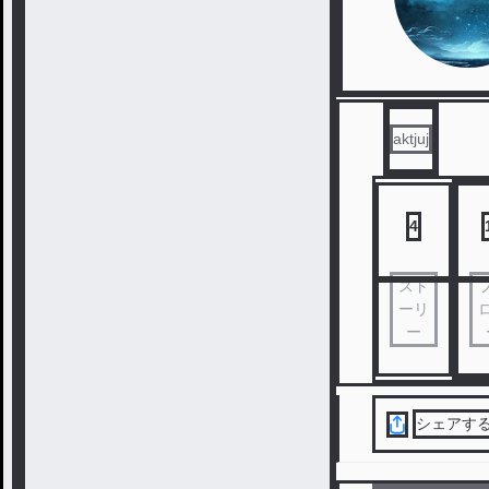
aktjuj
4
スト
ーリ
ー
シェアす