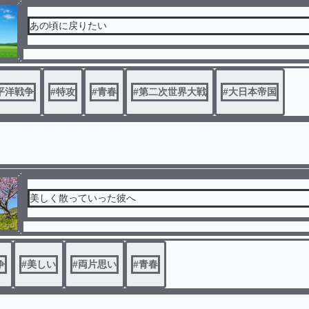
あの頃に戻りたい
平洋戦争
#
特攻
#
青春
#
第二次世界大戦
#
大日本帝国
美しく散っていった彼へ
争
#
美しい
#
両片思い
#
青春