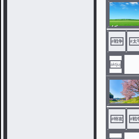
ノベ
ル
#
戦争
#
太
aktjuj
#
特攻
#
戦