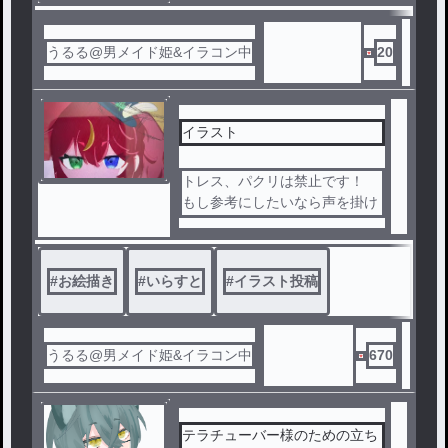
ノベ
ル
うるる@男メイド姫&イラコン中
20
イラスト
トレス、パクリは禁止です！
もし参考にしたいなら声を掛け
てください（全部OKするとは
限りません）
#
お絵描き
#
いらすと
#
イラスト投稿
うるる@男メイド姫&イラコン中
670
テラチューバー様のための立ち