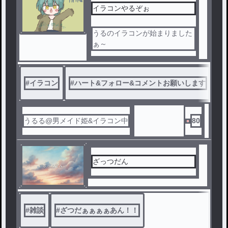
イラコンやるぞぉ
うるのイラコンが始まりました
ぁ～
#
イラコン
#
ハート&フォロー&コメントお願いします
#
うるる@男メイド姫&イラコン中
80
ざっつだん
#
雑談
#
ざつだぁぁぁぁあん！！