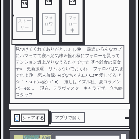
68
50
75
フォ
フォ
ストー
ロワ
ロー
リー
ー
中
見つけてくれてありがとぉぉぉ😭 最近いろんなカプ
にハマってて寝不足気味＆憧れ様にフォローを貰って
テンション爆上がりなうるたそです☆ 基本雑食の腐女
子⭐︎ 更新激遅 リムらないでおくれ フォロバは気ま
ぐれよ😘 恋人兼嫁··▸ ばなちゃん(⑉• •⑉)❤︎ 愛してるぜ
☆｀・ω-)つ≡愛)□｀●) 推しはドズル社、夏コラメン
バーetc… 現在、テラヴィスタ キャラデザ、立ち絵
スタッフ
シェアする
アプリで開く