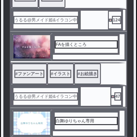
うるる@男メイド姫&イラコン中
124
FAを描くところ
#
ファンアート
#
イラスト
#
お絵描き
うるる@男メイド姫&イラコン中
47
白舞ゆりちゃん専用