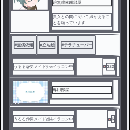
絵無償依頼部屋
貴女との間に良いご縁があるこ
とを願っています
#
無償依頼
#
立ち絵
#
テラチューバー
うるる@男メイド姫&イラコン中
322
専用部屋
ノベ
ル
うるる@男メイド姫&イラコン中
6