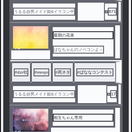
うるる@男メイド姫&イラコン中
871
最期の花束
ノベ
ばなちゃんのノベコンよ～
ル
#
dzr社
#
mnqn
#
死ネタ
#
ばななコンテスト
うるる@男メイド姫&イラコン中
17
相互ちゃん専用