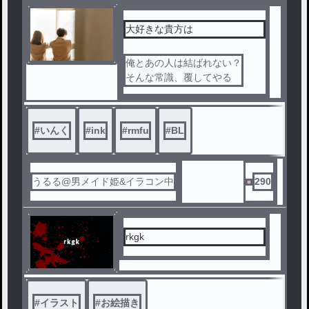
大好きな貴方は
俺とあの人は結ばれない？
そんな常識、覆してやる
#
いんく
#
ink
#
rmfu
#
BL
うるる@男メイド姫&イラコン中
290
rkgk
#
イラスト
#
お絵描き