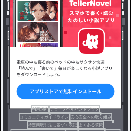
トップ
「うるる@男メイド姫&イラコン中」最新作：
小説を探す
ジャンルから探す
新着小説一覧
恋愛・ロマンス
タグ一覧
ロマンスファンタジー
小説コンテスト応募・公募
ファンタジー・異世界・SF
出版・メディアミックス作品
ホラー・ミステリー
BL
ドラマ
コメディ
利用規約
テラーノベルハンドブック
コミュニティガイドライン
安心安全への取り組み
特定商取引法に基づく表記
よくある質問