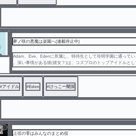
夢ノ咲の悪魔は楽園へ(連載停止中)
Adam、Eve、Edenに所属し、特待生として玲明学園に通って
。深い事情がある彼(彼女？)は、コズプロのトップアイドルとし
活動をし、過ごしていくのだろうか。
#
アイドル
#
Eden
#
けっこー闇深
完
結
上弦の零はみんなのまとめ役