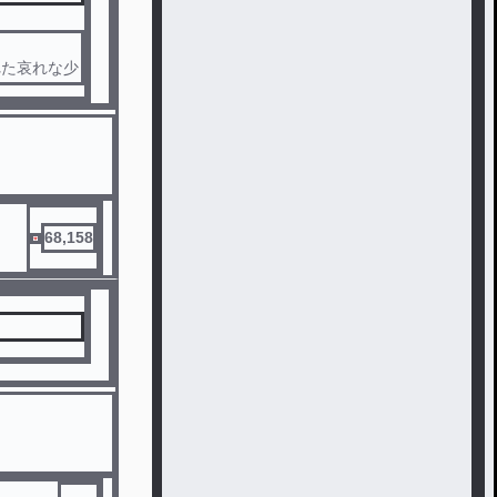
れた哀れな少
68,158