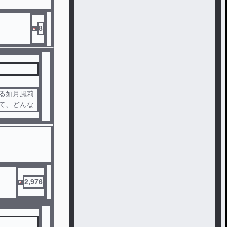
8
いる如月風莉
て、どんな
2,976