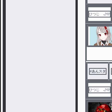
ひつじ 🌙🩵
#
あんスタ
ひつじ 🌙🩵