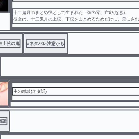
十二鬼月のまとめ役として生まれた上弦の零、亡戯(なぎ)。
彼女は、十二鬼月の上弦、下弦をまとめるためだけに、鬼にさ
女。彼女の身には、なにが起こっていくのだろうか---。
#
上弦の鬼
#
ネタバレ注意かも
主の雑談(オタ話)
雑談