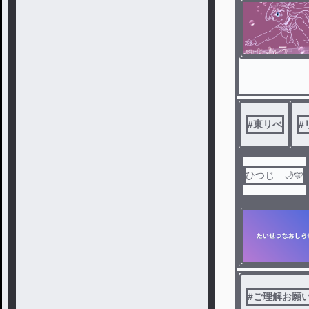
#
東リべ
#
ひつじ 🌙🩵
#
ご理解お願