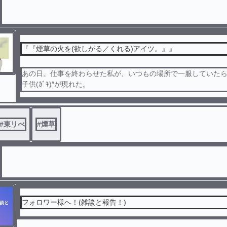
『『煙草の火を(欲しがる／くれる)アイツ。』』
あの日。仕事を終わらせた私が、いつもの場所で一服していたら
子供(ｶﾞｷ)″が現れた。
あの日。街を目的もなく歩いていたら、あの″おね〜さん″がいた
半間の過去的物語。
#
東リべ
#
煙草
フォロワー様へ！(雑談と報告！)