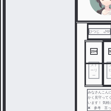
ひつじ 🌙🩵
204
9
スト
ーリ
ー
みなさんこんに
かく見守って
います！ 気軽
❌ 参考 言っ