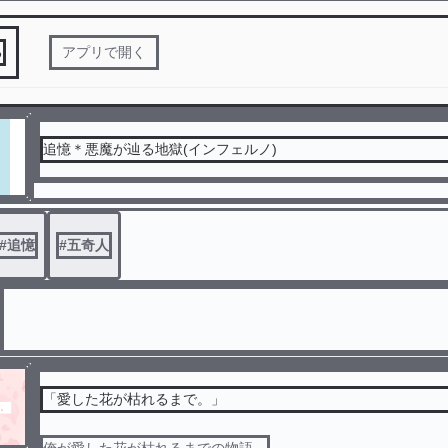
る
アプリで開く
追憶＊悪魔が辿る地獄(インフェルノ)
#
追憶
#
五奇人
「愛した花が枯れるまで。」