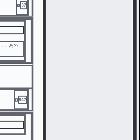
37
…、あの″
。
847