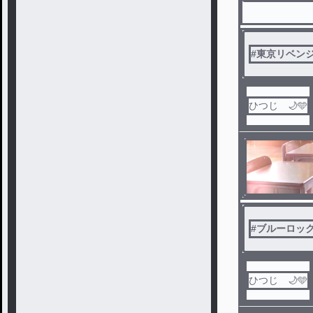
#
東京リベン
ひつじ 🌙🩵
#
ブルーロッ
ひつじ 🌙🩵