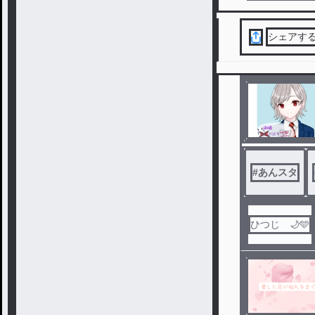
シェアす
#
あんスタ
ひつじ 🌙🩵