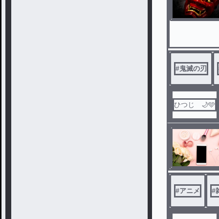
#
鬼滅の刃
ひつじ 🌙🩵
#
アニメ
#