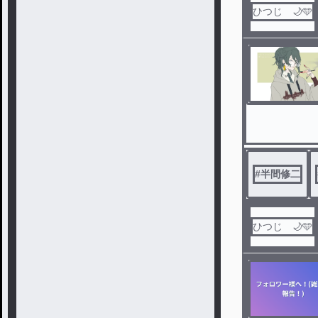
ひつじ 🌙🩵
#
半間修二
ひつじ 🌙🩵