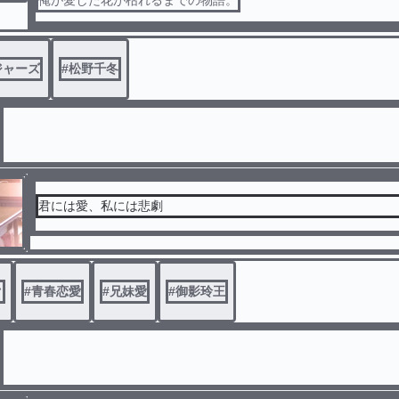
俺が愛した花が枯れるまでの物語。
ジャーズ
#
松野千冬
君には愛、私には悲劇
ク
#
青春恋愛
#
兄妹愛
#
御影玲王