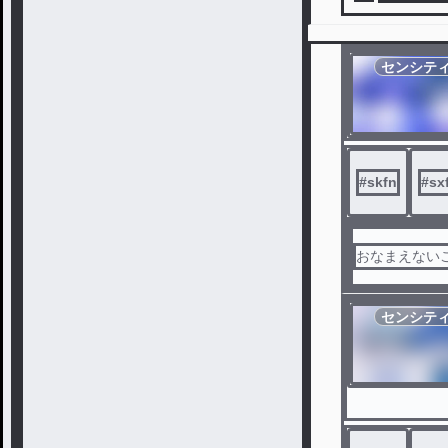
センシテ
#
skfn
#
sx
おなまえない
センシテ