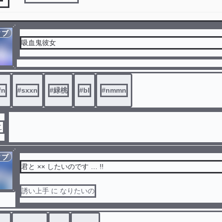
ィブ
吸血鬼彼女
fn
#
sxxn
#
緑桃
#
bl
#
nmmn
こ
ィブ
君と ×× したいのです … !!
誘い上手 に なりたいの