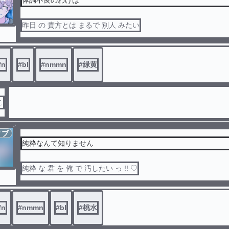
体調不良のわけは
昨日 の 貴方とは まるで 別人 みたい
fn
#
bl
#
nmmn
#
緑黄
こ
ィブ
‪純粋なんて知りません
純粋 な 君 を 俺 で 汚したい っ !! ♡
fn
#
nmmn
#
bl
#
桃水