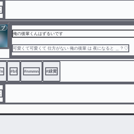
こ
ィブ
俺の後輩くんはずるいです
可愛くて可愛くて 仕方がない 俺の後輩 は 夜になると ＿ ? ♡
fn
#
bl
#
nmmn
#
緑黄
こ