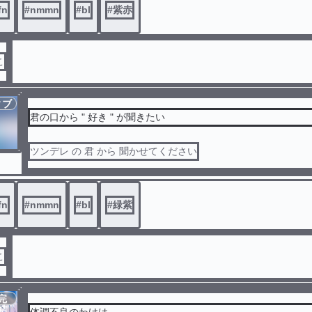
fn
#
nmmn
#
bl
#
紫赤
こ
ィブ
君の口から " 好き " が聞きたい
ツンデレ の 君 から 聞かせてください
fn
#
nmmn
#
bl
#
緑紫
こ
完
結