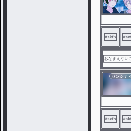
#
skfn
#
sx
おなまえない
センシテ
#
sxfn
#
sk