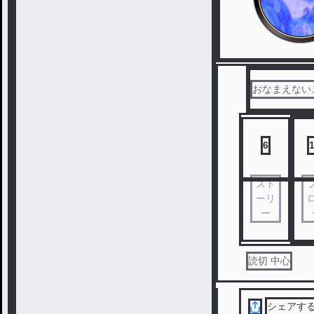
おなまえない
6
スト
ーリ
ー
読切 中心
シェアす