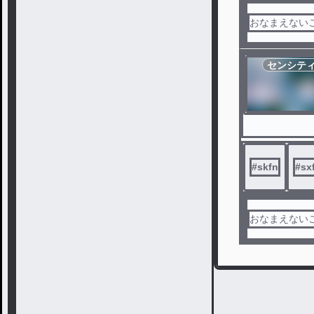
おなまえない
センシテ
#
skfn
#
sx
おなまえない