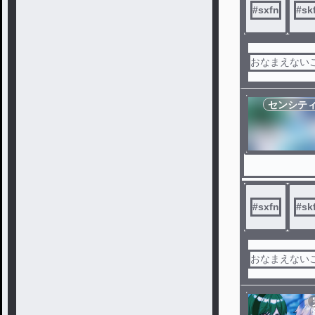
#
sxfn
#
sk
おなまえない
センシテ
#
sxfn
#
sk
おなまえない