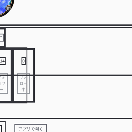
こ
114
0
フォ
フォ
ロワ
ロー
ー
中
る
アプリで開く