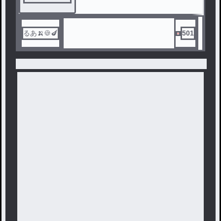
るあ🍌🍪⁠🍆
501