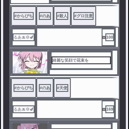
#
からぴち
#
のあ
#
殺人
#
グロ注意
るあ🍌🍪⁠🍆
100
綺麗な笑顔で花束を
#
からぴち
#
のあ
#
天使
るあ🍌🍪⁠🍆
169