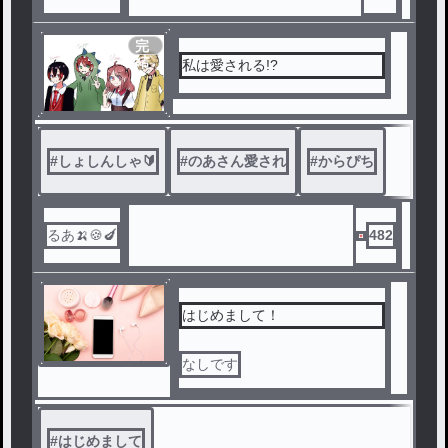
完
結
私は愛される!?
#
しょしんしゃ🔰
#
のあさん愛され
#
からぴち
るあ🍌🍪⁠🍆
482
はじめまして！
なしです
#
はじめまして