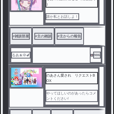
）
誰か私とお話しよ！
#
雑談部屋
#
主の雑談
#
主からの報告
るあ🍌🍪⁠🍆
986
のあさん愛され リクエストB
OX
やってほしいのがあったらコメ
ントください!