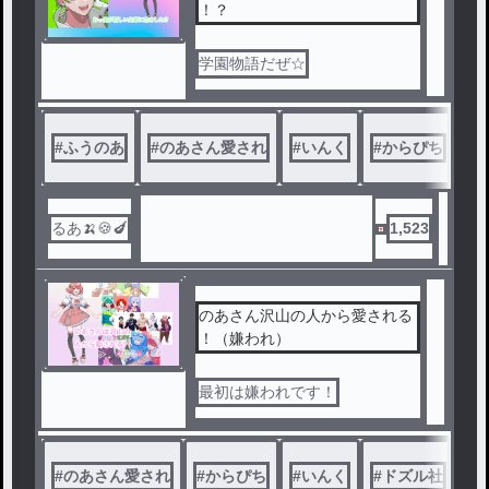
！？
学園物語だぜ☆
#
ふうのあ
#
のあさん愛され
#
いんく
#
からぴち
#
るあ🍌🍪⁠🍆
1,523
のあさん沢山の人から愛される
！（嫌われ）
最初は嫌われです！
#
のあさん愛され
#
からぴち
#
いんく
#
ドズル社
#