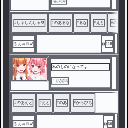
1話完結
#
しょしんしゃ🔰
#
のあるな
#
るな
#
えと
#
のあ
るあ🍌🍪⁠🍆
115
私のものになってよ！…
１話完結
#
のあえと
#
えと
#
のあ
#
からぴち
るあ🍌🍪⁠🍆
69