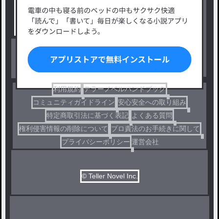
日
タグ一覧
ロマンスファンタジー
小説コンテスト応募・公募
ファンタジー・異世界・SF
出版・メディアミックス作品
ホラー・ミステリー
BL
ドラマ
コメディ
利用規約
テラーノベルハンドブック
コミュニティガイドライン
安心安全への取り組み
特定商取引法に基づく表記
よくある質問
権利侵害情報の削除について
プロ責法のお手続きに関して
プライバシーポリシー
運営会社
© Teller Novel Inc.