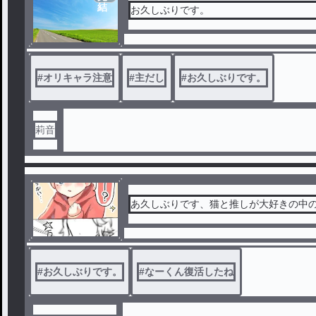
結
お久しぶりです。
#
オリキャラ注意
#
主だし
#
お久しぶりです。
莉音
あ久しぶりです、猫と推しが大好きの中
#
お久しぶりです。
#
なーくん復活したね