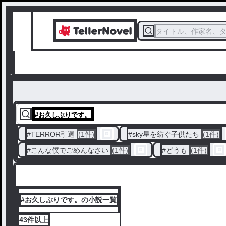
タイトル、作家名、
#
お久しぶりです。
#
TERROR引退
(1件)
#
sky星を紡ぐ子供たち
(1件)
#
こんな僕でごめんなさい
(1件)
#
どうも
(1件)
#お久しぶりです。の小説一覧
43件
以上