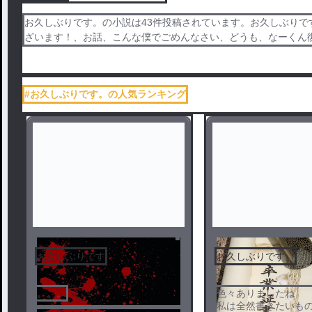
お久しぶりです。の小説は43件投稿されています。お久しぶりで
ざいます！、お話、こんな僕でごめんなさい、どうも、なーくん
#お久しぶりです。の人気ランキング
お久しぶりです
お久しぶりです。
。。。
色々ありましたね
私は全然書きたいも