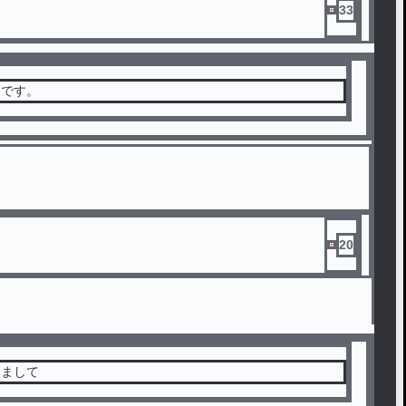
33
りです。
20
めまして