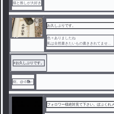
猫と推しが大好き
完
結
お久しぶりです。
ノベ
色々ありましたね
ル
私は全然書きたいもの書ききれてませんw
またどこかで書きたいですね
#
お久しぶりです。
樹。@🎨🎑♀️
フォロワー様絶対見て下さい。ぽぷくれ