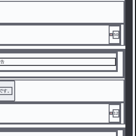
50
報告
です。
12