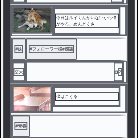
今日はルイくんがいないから僕
がやろ、めんどくさ
#
妹
#
フォローワー様#感謝
空天
2
僕はこくる..
#
青春