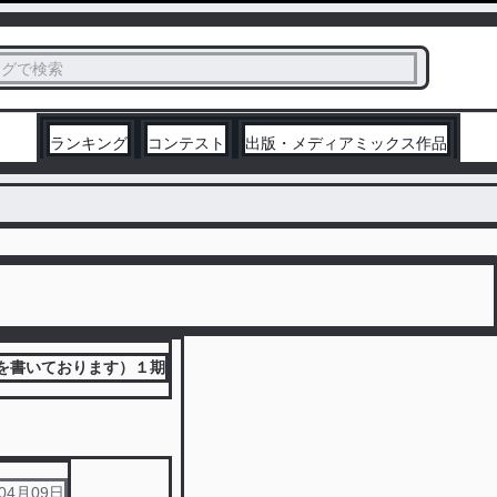
ス
タグで検索
く
ランキング
コンテスト
出版・メディアミックス作品
を書いております）１期
年04月09日