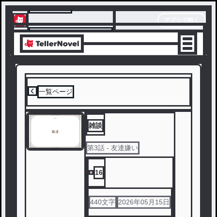
テラーノベル
アプリで開く
アプリでサクサク楽しめる
一覧ページ
雑談
第
3
話
- 友達嫌い
16
440
文字
2026年05月15日