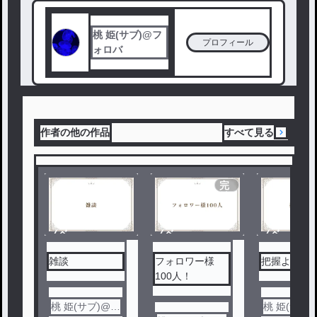
桃 姫(サブ)@フ
プロフィール
ォロバ
作者の他の作品
すべて見る
完
結
ノベ
ノベ
ノベ
ル
ル
ル
雑談
フォロワー様
把握よろ！
100人！
桃 姫(サブ)@フ
桃 姫(サブ