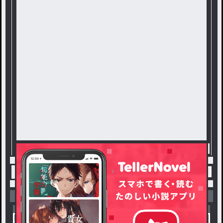
トップ
フォロバ
雑談
#3 友達嫌い / 桃 
小説を探す
ジャンルから探す