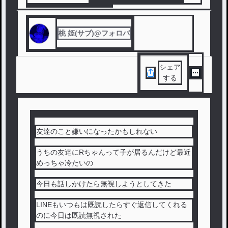
#
フォロバ
#
雑談
#
雑談部屋
桃 姫(サブ)@フォロバ
シェア
する
友達のこと嫌いになったかもしれない
うちの友達にRちゃんって子が居るんだけど最近
めっちゃ冷たいの
今日も話しかけたら無視しようとしてきた
LINEもいつもは既読したらすぐ返信してくれる
のに今日は既読無視された