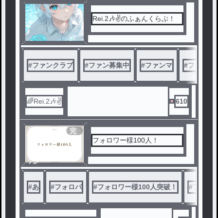
Rei.2🎶✌のふぁんくらぶ！
#
ファンクラブ
#
ファン募集中
#
ファンマ
#
ファンマ
🌈Rei.2🎶✌
610
完
結
フォロワー様100人！
ノベ
ル
#
あ
#
フォロバ
#
フォロワー様100人突破！
#
フォロ