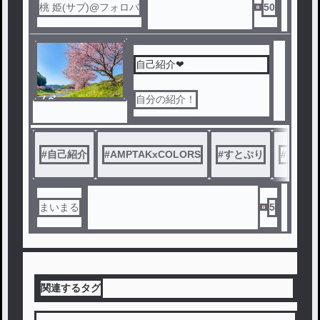
桃 姫(サブ)@フォロバ
50
自己紹介❤
ノベ
自分の紹介！
ル
#
自己紹介
#
AMPTAKxCOLORS
#
すとぷり
#
新人
まいまる
5
関連するタグ