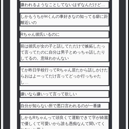
嫌われるようなことしてないはずなんだけど…
しかもうちがHくんの事好きなの知ってる癖に距
離近いの
Rちゃん彼氏いるのに
前は彼氏が女の子と話してただけで嫉妬したっ
て言ってたのに自分は男子とめっちゃ話したり
してるの。意味わかんない
てか昨日学校行ってRちゃん居たから話しかけた
らおはよーってだけ言ってどっか行っちゃた
し…
嫌いなら嫌いって言って欲しい
自分が知らない所で悪口言われるのが一番嫌
しかもRちゃんって頭良くて運動できて字が綺麗
で優しくて可愛いから誰も愚痴なんて聞いてく