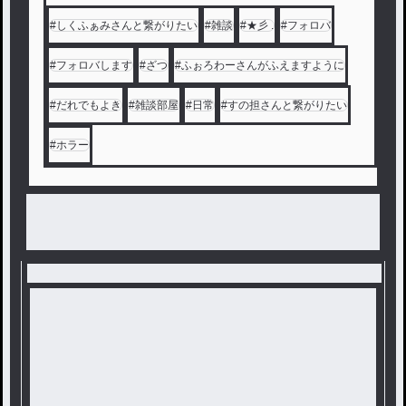
#
しくふぁみさんと繋がりたい
#
雑談
#
‪★彡 .
#
フォロバ
#
フォロバします
#
ざつ
#
ふぉろわーさんがふえますように
#
だれでもよき
#
雑談部屋
#
日常
#
すの担さんと繋がりたい
#
ホラー