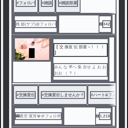
#
フォロバ
#
雑談
#
雑談部屋
桃 姫(サブ)@フォロバ
342
【 交 換宣 伝 部屋 ~！ ！ ！
】
みん な 💬へ 集 合せ よ お お
おお （ ？ ）
#
交換宣伝
#
交換宣伝しませんか？
#
ハート&フォロー
🌃夜空 夜宵💎＠フォロ💯
1,218