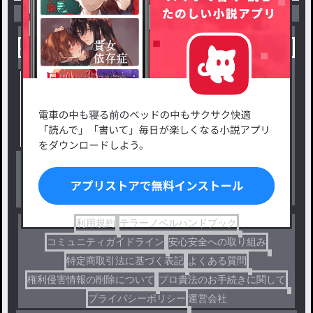
小説を探す
ジャンルから探す
新着小説一覧
恋愛・ロマンス
タグ一覧
ロマンスファンタジー
小説コンテスト応募・公募
ファンタジー・異世界・SF
出版・メディアミックス作品
ホラー・ミステリー
BL
ドラマ
コメディ
利用規約
テラーノベルハンドブック
コミュニティガイドライン
安心安全への取り組み
特定商取引法に基づく表記
よくある質問
権利侵害情報の削除について
プロ責法のお手続きに関して
プライバシーポリシー
運営会社