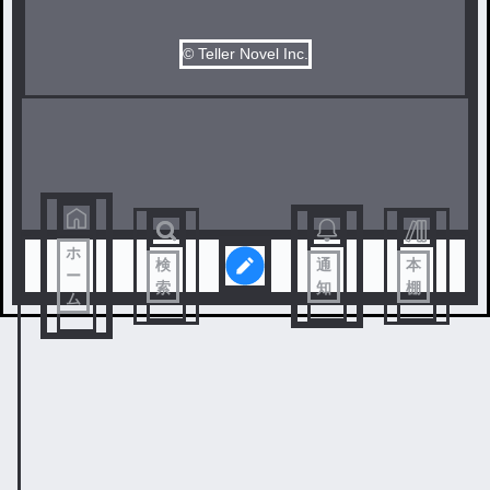
© Teller Novel Inc.
ホ
検
通
本
ー
索
知
棚
ム