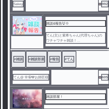
Sakey
992
雑談&報告🦊💠
てん(主)と紫希ちゃん(代理ちゃん)の
ワチャワチャ雑談！
たまにのご報告も！
#
雑談
#
雑談部屋
#
報告
#
てん
てん@ 🌸🤪🩶お師匠様
605
雑談部屋！