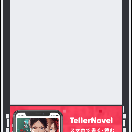
トップ
雑談
プリンさんへ！ / 桃 姫(サブ)@フ