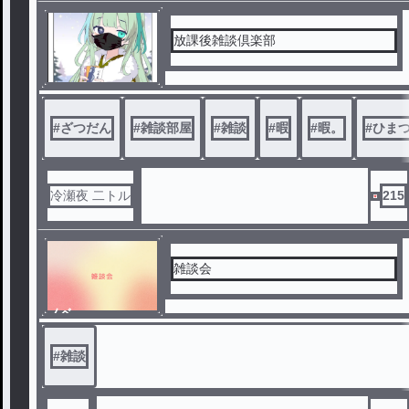
放課後雑談倶楽部
#
ざつだん
#
雑談部屋
#
雑談
#
暇
#
暇。
#
ひま
冷瀬夜 二トル
215
雑談会
ノベ
ル
#
雑談