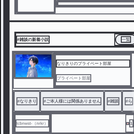
#雑談の新着小説
一覧
なりきりのプライベート部屋
プライベート部屋
#
なりきり
#
ご本人様には関係ありません
#
雑談
#
ら
tcbnwst-（nrkr）
1