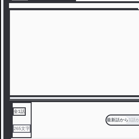
全
1
話
最新話から
1話
265
文字