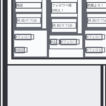
ル
ル
ル
雑談
フォロワー様
把握よろ！
100人！
桃 姫(サブ)@フ
桃 姫(サブ
ォロバ
桃 姫(サブ)@フ
ォロバ
ォロバ
#
フォロバ
#
フォロバ
#
あ
#
フォロバ
#
雑談
#
フォロセ