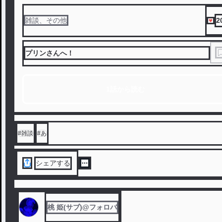
2
雑談、その他
プリンさんへ！
1話から読む
#
雑談
#
あ
シェアする
桃 姫(サブ)@フォロバ