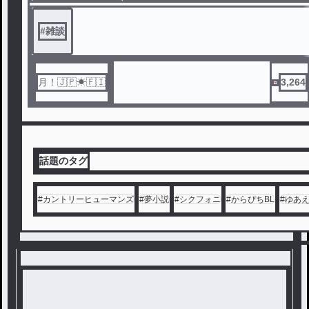
#
雑談
月！🇯🇵☀︎🇫🇮
3,264
話題のタグ
#
カントリーヒューマンズ
#
夢小説
#
シクフォニ
#
からぴちBL
#
ゆあ