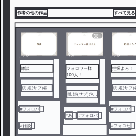
作者の他の作品
すべて見る
完
結
ノベ
ノベ
ノベ
ル
ル
ル
雑談
フォロワー様
把握よろ！
100人！
桃 姫(サブ)@フ
桃 姫(サブ
ォロバ
桃 姫(サブ)@フ
ォロバ
ォロバ
#
フォロバ
#
フォロバ
#
あ
#
フォロバ
#
雑談
#
フォロセ