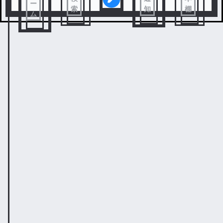
ー
索
知
棚
ム