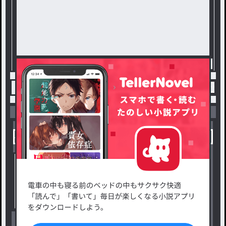
トップ
フォロバ
雑談 / 桃 姫(サブ)@フォロバ
小説を探す
ジャンルから探す
新着小説一覧
恋愛・ロマンス
タグ一覧
ロマンスファンタジー
小説コンテスト応募・公募
ファンタジー・異世界・SF
出版・メディアミックス作品
ホラー・ミステリー
BL