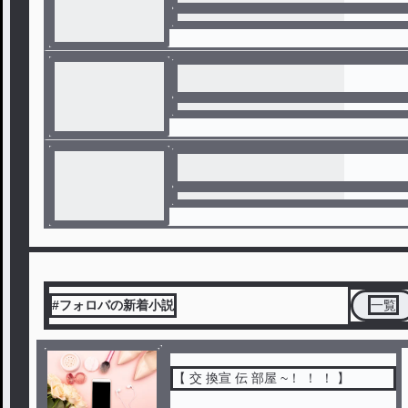
#フォロバの新着小説
一覧
【 交 換宣 伝 部屋 ~！ ！ ！ 】