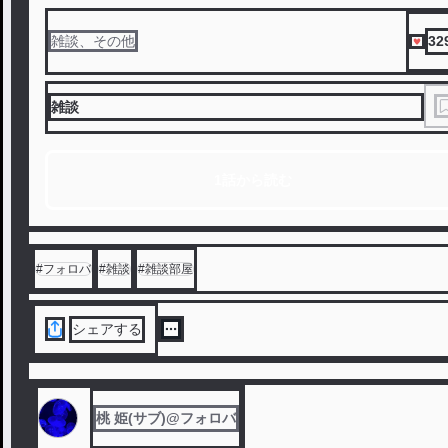
32
雑談、その他
雑談
1話から読む
#
フォロバ
#
雑談
#
雑談部屋
シェアする
桃 姫(サブ)@フォロバ