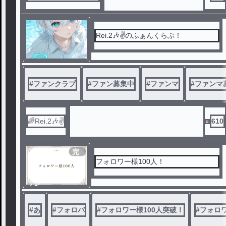
Rei.2🎶✌のふぁんくらぶ！
#
ファンクラブ
#
ファン募集中
#
ファンマ
#
ファンマ
🌈Rei.2🎶✌
610
完
結
フォロワー様100人！
ノベ
ル
#
あ
#
フォロバ
#
フォロワー様100人突破！
#
フォロ