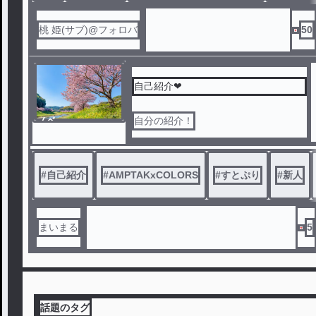
桃 姫(サブ)@フォロバ
50
自己紹介❤
ノベ
自分の紹介！
ル
#
自己紹介
#
AMPTAKxCOLORS
#
すとぷり
#
新人
まいまる
5
話題のタグ