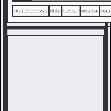
#
カントリーヒューマンズ
#
夢小説
#
シクフォニ
#
からぴちBL
#
ゆあ