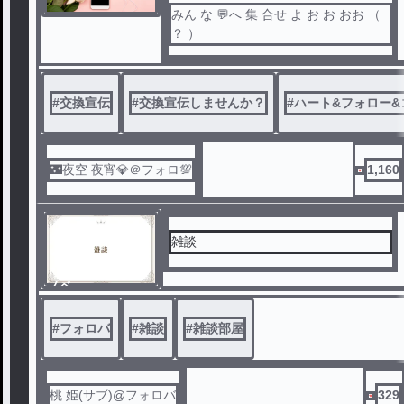
みん な 💬へ 集 合せ よ お お おお （
？ ）
#
交換宣伝
#
交換宣伝しませんか？
#
ハート&フォロー
🌃夜空 夜宵💎＠フォロ💯
1,160
雑談
ノベ
ル
#
フォロバ
#
雑談
#
雑談部屋
桃 姫(サブ)@フォロバ
329