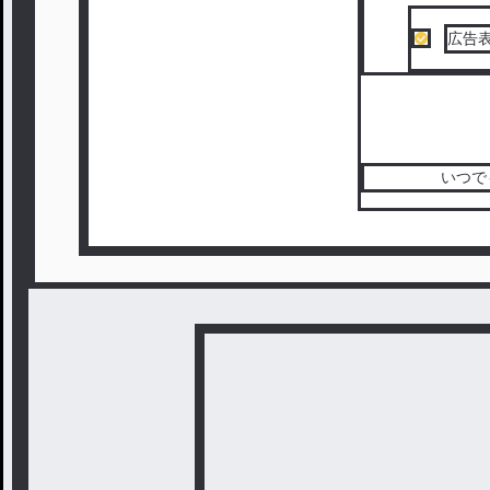
広告
続き
いつで