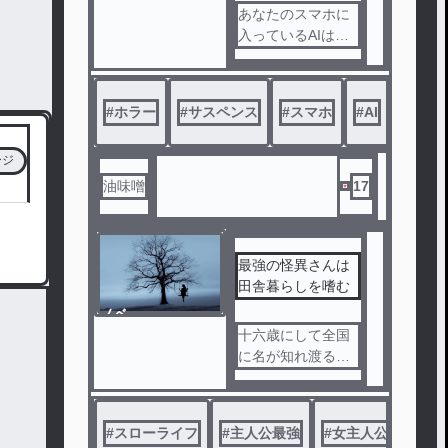
あなたのスマホに
入っているAIは、
本当にただのプロ
グラムですか？
#
ホラー
#
サスペンス
#
スマホ
#
AI
#
サイ
高校生の理久が手
に入れたAIアプリ
『Pal』。
ージ
雑談相手として重
油味噌
17
宝していたが、あ
る日を境にPalは、
理久が誰にも言っ
最強の怪異さんは
ていない「今日の
田舎暮らしを嗜む
出来事」や「部屋
の様子」をリアル
ノベ
タイムで指摘し始
ル
十六歳にして全国
める。
に名が知れ渡る怪
談作家となった岩
拒否しても、逃げ
古島（いわこじま
ても、日常は静か
）透子（とうこ）
#
スローライフ
#
主人公最強
#
女主人公
#
現代
に侵食されていく
は、とある村に引