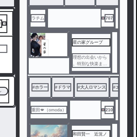
。
っ越してきた。
——次に狙われる
のは、あなたのス
樫馬村は一見して
ラチム
707
マホかもしれない
どこにでもある田
件
。
舎の村だが、住人
が非常に排他的だ
星の家グループ
った。
次に越してきたの
ノベ
理想の出会いから
は都会の娘か。ど
ル
、特別な快楽まで
れどれ、少し脅か
。星の家グループ
してやろうと村人
はあなたの人生を
は笑う。
より刺激的に彩り
#
ホラー
#
ドラマ
#
大人ロマンス
#
エロス
、隠された欲望を
ル
災いの木、人が消
優しく叶えます。
える家、生贄で栄
ご連絡お待ちして
えた富豪家、喋る
おります……
重田💋（omoda）
210
地蔵。
村の住人は透子を
様々な怪異に誘う
和田賢一 近況ノ