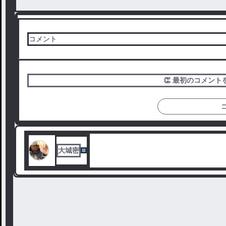
コメント
👏 最初のコメン
大城密