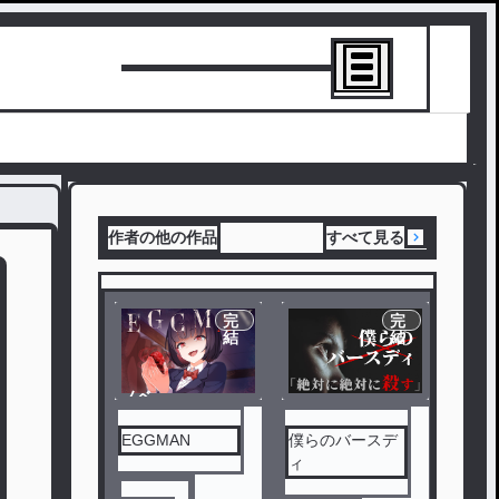
トーリーを書
作者の他の作品
すべて見る
完
完
結
結
ノベ
ル
EGGMAN
僕らのバースデ
ィ