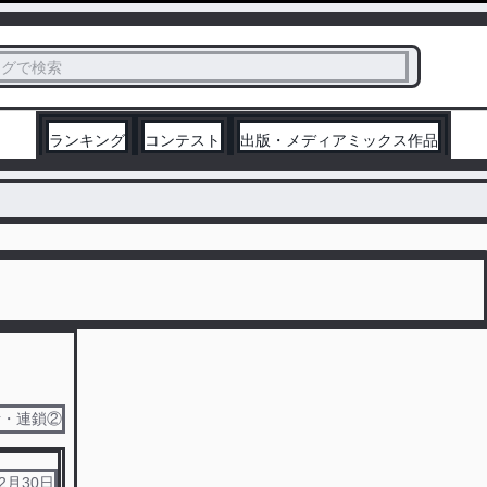
ス
タグで検索
く
ランキング
コンテスト
出版・メディアミックス作品
6話・連鎖②
12月30日