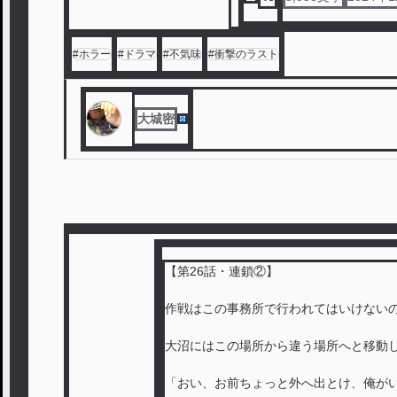
#
ホラー
#
ドラマ
#
不気味
#
衝撃のラスト
大城密
【第26話・連鎖②】
作戦はこの事務所で行われてはいけない
大沼にはこの場所から違う場所へと移動
「おい、お前ちょっと外へ出とけ、俺が