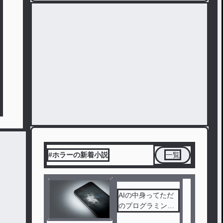
#ホラーの新着小説
一覧
AIの中身ってただ
のプログラミング
だよな……