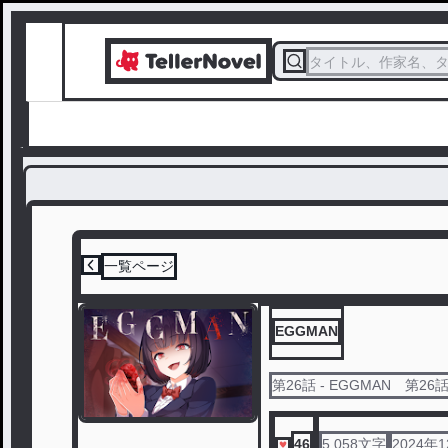
タイトル、作家名、
一覧ページ
EGGMAN
第
26
話
- EGGMAN 第2
46
5,058
文字
2024年