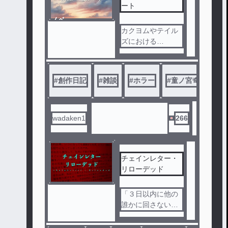
。
ート
ノベ
しかし透子はかつ
ル
カクヨムやテイル
て「トーコさん」
ズにおける
と呼ばれて、都市
近況ノートや掲示
伝説として全国に
板のように
名が知れた怪異だ
創作の進捗日記に
った。
#
創作日記
#
雑談
#
ホラー
#
童ノ宮奇談シリー
してゆきます。
あくまで副次的な
あらゆる退魔師が
物ですが
挑んだものの、全
ご興味のある方は
wadaken1
266
員が祓えずに匙を
どうぞよろしくお
投げている。
願いいたします。
人か人外か。それ
チェインレター・
は本人にもわから
リローデッド
ない。今は全国に
散らばる無数の怪
「３日以内に他の
異譚を収集して書
誰かに回さないと
き綴る日々だ。
死ぬ手紙」——通
称「チェインレタ
村の怪異は沈黙し